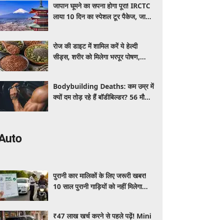
जापान घूमने का सपना होगा पूरा! IRCTC
लाया 10 दिन का स्पेशल टूर पैकेज, जानें
कीमत और सुविधाएं
रोज की डाइट में शामिल करें ये हेल्दी
सीड्स, शरीर को मिलेगा भरपूर पोषण,
इम्यूनिटी होगी मजबूत और कई बीमारियां
रहेंगी दूर
Bodybuilding Deaths: कम उम्र में
क्यों दम तोड़ रहे हैं बॉडीबिल्डर? 56 मौतों
ने बढ़ाई एक्सपर्ट्स की चिंता
Auto
पुरानी कार मालिकों के लिए जरूरी खबर!
10 साल पुरानी गाड़ियों को नहीं मिलेगा
प्रदूषण सर्टिफिकेट, जानिए नए नियम
₹47 लाख खर्च करने से पहले पढ़ें! Mini