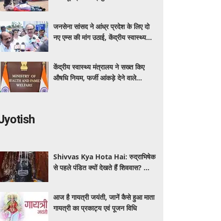
कर रहा बीएमएचआरसी
जनसेना सांसद ने आंध्र प्रदेश के लिए दो
नए एम्स की मांग उठाई, केंद्रीय स्वास्थ्य
मंत्री नड्डा को लिखा पत्र
केंद्रीय स्वास्थ्य मंत्रालय ने सख्त किए
औषधि नियम, फर्जी आंकड़े देने वाले
आवेदक होंगे अयोग्य
Jyotish
Shivvas Kya Hota Hai: रुद्राभिषेक
से पहले पंडित क्यों देखते हैं शिववास? जानें
सावन में इसका महत्व और नियम
आज है गायत्री जयंती, जानें कैसे हुआ माता
गायत्री का प्रकाट्य एवं पूजन विधि