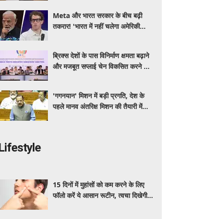
Meta और भारत सरकार के बीच बढ़ी
तकरार! 'भारत में नहीं चलेगा अमेरिकी
कानून', एल्गोरिदम को लेकर बड़ा विवाद
ब्रिक्स देशों के पास विनिर्माण क्षमता बढ़ाने
और मजबूत सप्लाई चेन विकसित करने का
सुनहरा अवसर: पीयूष गोयल
'गगनयान' मिशन में बड़ी प्रगति, देश के
पहले मानव अंतरिक्ष मिशन की तैयारी में
अहम परीक्षण पूरे: डॉ. जितेंद्र सिंह
Lifestyle
15 दिनों में मुहांसों को कम करने के लिए
फॉलो करें ये आसान रूटीन, त्वचा दिखेगी
ज्यादा साफ और ग्लोइंग