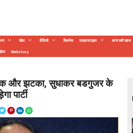
ंजन
खेल
वीडियो
बिज़नेस
लाइफस्टाइल
आज क्यों खास
ित्य
Webstory
ो एक और झटका, सुधाकर बडगुजर के
गा पार्टी