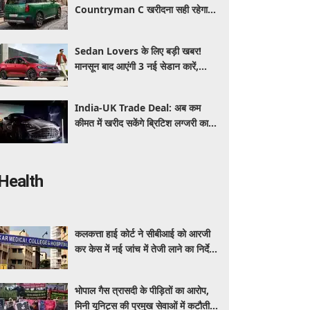
Countryman C खरीदना सही रहेगा या
कोई दूसरी लग्जरी SUV है बेहतर?
Sedan Lovers के लिए बड़ी खबर!
मानसून बाद आएंगी 3 नई सेडान कारें,
जानिए कीमत और फीचर्स की पूरी जानकारी
India-UK Trade Deal: अब कम
कीमत में खरीद सकेंगे ब्रिटिश लग्जरी कारें,
₹4 करोड़ तक सस्ती हुईं कई हाई-एंड
मॉडल
Health
कलकत्ता हाई कोर्ट ने सीबीआई को आरजी
कर केस में नई जांच में तेजी लाने का निर्देश
दिया
भोपाल गैस त्रासदी के पीड़ितों का आरोप,
मिनी यूनिट्स की प्रमुख सेवाओं में कटौती