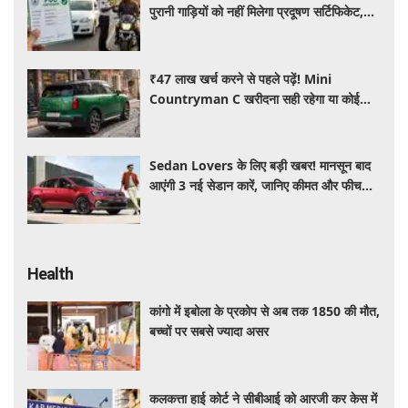
पुरानी गाड़ियों को नहीं मिलेगा प्रदूषण सर्टिफिकेट,
जानिए नए नियम
₹47 लाख खर्च करने से पहले पढ़ें! Mini
Countryman C खरीदना सही रहेगा या कोई
दूसरी लग्जरी SUV है बेहतर?
Sedan Lovers के लिए बड़ी खबर! मानसून बाद
आएंगी 3 नई सेडान कारें, जानिए कीमत और फीचर्स
की पूरी जानकारी
Health
कांगो में इबोला के प्रकोप से अब तक 1850 की मौत,
बच्चों पर सबसे ज्यादा असर
कलकत्ता हाई कोर्ट ने सीबीआई को आरजी कर केस में