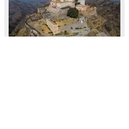
कुंभलगढ़ किला: मेवाड़ का अभेद्य दुर्ग, राजस्थान की शौर्य गाथा और
गौरवशाली विरासत