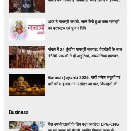
महत्व और नियम
आज है गायत्री जयंती, जानें कैसे हुआ माता गायत्री
का प्रकाट्य एवं पूजन विधि
संभल में 24 कुंडीय गायत्री महायज्ञ: वेदमंत्रों के साथ
1500 साधकों ने दी आहुतियां, आध्यात्मिक वातावरण
से गूंजा यज्ञ स्थल
Ganesh Jayanti 2026: माघी गणेश चतुर्थी पर
करें गणेश द्वादश नाम स्तोत्र का पाठ, विघ्नहर्ता की
कृपा से पूर्ण होंगी मनोकामनाएं
Business
गैस उपभोक्ताओं के लिए बड़ा अपडेट! LPG-CNG
पर नए शुल्क की तैयारी, जानिए कितना महंगा हो