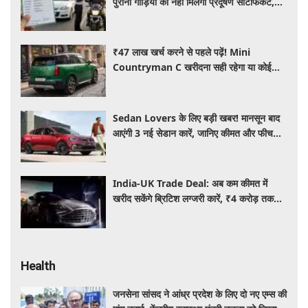
पुरानी गाड़ियों को नहीं मिलेगा प्रदूषण सर्टिफिकेट,
जानिए नए नियम
₹47 लाख खर्च करने से पहले पढ़ें! Mini
Countryman C खरीदना सही रहेगा या कोई
दूसरी लग्जरी SUV है बेहतर?
Sedan Lovers के लिए बड़ी खबर! मानसून बाद
आएंगी 3 नई सेडान कारें, जानिए कीमत और फीचर्स
की पूरी जानकारी
India-UK Trade Deal: अब कम कीमत में
खरीद सकेंगे ब्रिटिश लग्जरी कारें, ₹4 करोड़ तक
सस्ती हुईं कई हाई-एंड मॉडल
Health
जनसेना सांसद ने आंध्र प्रदेश के लिए दो नए एम्स की