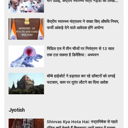
मांग उठाई, केंद्रीय स्वास्थ्य मंत्री नड्डा को लिखा
पत्र
केंद्रीय स्वास्थ्य मंत्रालय ने सख्त किए औषधि नियम,
फर्जी आंकड़े देने वाले आवेदक होंगे अयोग्य
मिडिल एज में तीन चीजों पर नियंत्रण से 13 साल
तक टल सकता है डिमेंशिया : अध्ययन
बॉम्बे हाईकोर्ट ने हड़ताल कर रहे डॉक्टरों को लगाई
फटकार, काम पर तुरंत लौटने का दिया आदेश
Jyotish
Shivvas Kya Hota Hai: रुद्राभिषेक से पहले
पंडित क्यों देखते हैं शिववास? जानें सावन में इसका