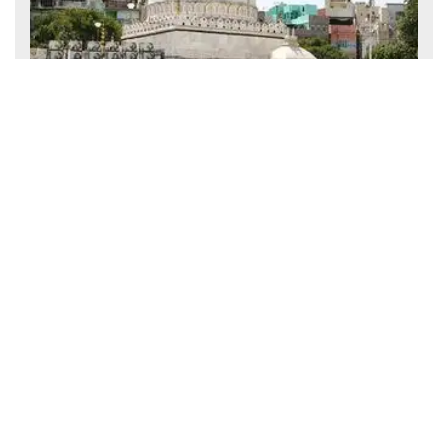
अजमेर शरीफ दरगाह का इतिहास: ख्वाजा मोइनुद्दीन चिश्ती की पवित्र दरगाह
की पूरी कहानी