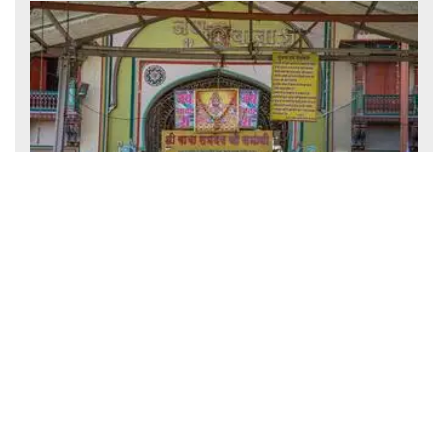
बाबा रामदेव का पवित्र इतिहास: राजस्थान के लोकदेवता की अद्भुत गाथा