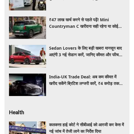
जानिए नए नियम
₹47 लाख खर्च करने से पहले पढ़ें! Mini
Countryman C खरीदना सही रहेगा या कोई
दूसरी लग्जरी SUV है बेहतर?
Sedan Lovers के लिए बड़ी खबर! मानसून बाद
आएंगी 3 नई सेडान कारें, जानिए कीमत और फीचर्स
की पूरी जानकारी
India-UK Trade Deal: अब कम कीमत में
खरीद सकेंगे ब्रिटिश लग्जरी कारें, ₹4 करोड़ तक
सस्ती हुईं कई हाई-एंड मॉडल
Health
कलकत्ता हाई कोर्ट ने सीबीआई को आरजी कर केस में
नई जांच में तेजी लाने का निर्देश दिया