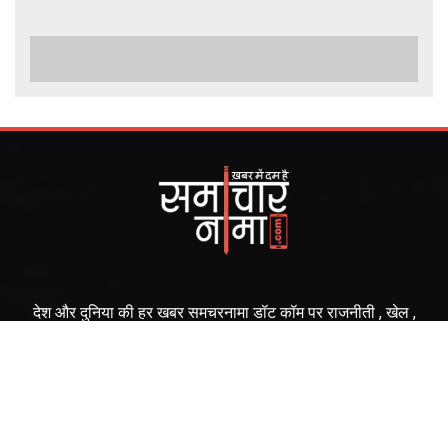
देश और दुनिया की हर खबर समचरनामा डॉट कॉम पर राजनीती , खेल ,
मनोरंजन , बिज़नेस , देश , राज्य , विश्व , हेल्थ , टेक्नोलॉजी , विज्ञान ,अधात्यम
, ज्योतिष , ट्रेवल आपकी दुनिया के हर पहलू की खबर सबसे पहले आप तक।
https://samacharnama.com/ is part of the 'IndiaToday.in'
family of sites