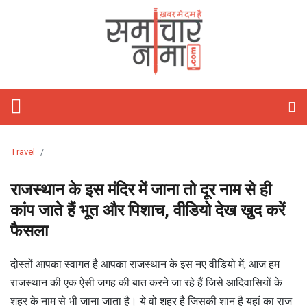
होम
फीचर्ड
समाचार
राजनीति
विश्‍व
राज्य
मनोरंजन
खेल
वीडियो
बिज़नेस
लाइफस्टाइल
आज
शिक्षा
गैजेट्स/
विज्ञान
ऑटो
हेल्थ
ज्योतिष
अध्यात्म
ट्रेवल
तस्वीरें
जॉब्स
साहित्य
Webstory
क्यों
टेक्नोलॉजी
पाकिस्तान
राजस्थान
बॉलीवुड
क्रिकेट
Stories
रिलेशनशिप
मोबाइल
कार
राशिफल
पॉज़िटिव
खास
And
लाइफ़
चीन
दिल्ली
हॉलीवुड
टेनिस
होम
ऐप्स
बाइक
हस्तरेखा
त्यौहार
Short
डेकॉर
अमेरिका
उत्तर
टॉलीवुड
कबड्डी
फ़िटनेस
रिव्यु
रिव्यु
तारे
तीर्थ
Videos
प्रदेश
सितारे
दर्शन
यूरोप
बिहार
मूवी
बैडमिंटन
फैशन
इंटरनेट
ऑटो
अंकज्योतिष
Travel
रिव्यु
केयर
एशिया
झारखंड
टीवी
WWE
ब्यूटी
लैपटॉप
वास्तु
राजस्थान के इस मंदिर में जाना तो दूर नाम से ही
मध्य
गॉसिप
टेक्नोलॉजी
कांप जाते हैं भूत और पिशाच, वीडियो देख खुद करें
प्रदेश
पार्टीज़
लेटेस्ट
फैसला
लांच
बॉक्स
सोशल
दोस्तों आपका स्वागत है आपका राजस्थान के इस नए वीडियो में, आज हम
ऑफिस
मीडिया
सेलिब्रिटी
राजस्थान की एक ऐसी जगह की बात करने जा रहे हैं जिसे आदिवासियों के
ओटीटी
शहर के नाम से भी जाना जाता है। ये वो शहर है जिसकी शान है यहां का राज