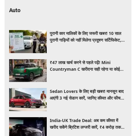
Auto
पुरानी कार मालिकों के लिए जरूरी खबर! 10 साल
पुरानी गाड़ियों को नहीं मिलेगा प्रदूषण सर्टिफिकेट,
जानिए नए नियम
₹47 लाख खर्च करने से पहले पढ़ें! Mini
Countryman C खरीदना सही रहेगा या कोई
दूसरी लग्जरी SUV है बेहतर?
Sedan Lovers के लिए बड़ी खबर! मानसून बाद
आएंगी 3 नई सेडान कारें, जानिए कीमत और फीचर्स
की पूरी जानकारी
India-UK Trade Deal: अब कम कीमत में
खरीद सकेंगे ब्रिटिश लग्जरी कारें, ₹4 करोड़ तक
सस्ती हुईं कई हाई-एंड मॉडल