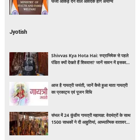
फर्जी आंकड़े देने वाले आवेदक होंगे अयोग्य
Jyotish
Shivvas Kya Hota Hai: रुद्राभिषेक से पहले
पंडित क्यों देखते हैं शिववास? जानें सावन में इसका
महत्व और नियम
आज है गायत्री जयंती, जानें कैसे हुआ माता गायत्री
का प्रकाट्य एवं पूजन विधि
संभल में 24 कुंडीय गायत्री महायज्ञ: वेदमंत्रों के साथ
1500 साधकों ने दी आहुतियां, आध्यात्मिक वातावरण
से गूंजा यज्ञ स्थल