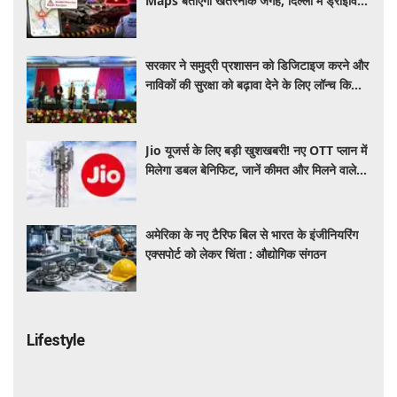
Maps बताएगा खतरनाक जगह, दिल्ली में ड्राइविंग
होगी और सुरक्षित
सरकार ने समुद्री प्रशासन को डिजिटाइज करने और
नाविकों की सुरक्षा को बढ़ावा देने के लिए लॉन्च किया
'ई-समुद्र' प्लेटफॉर्म
Jio यूजर्स के लिए बड़ी खुशखबरी! नए OTT प्लान में
मिलेगा डबल बेनिफिट, जानें कीमत और मिलने वाले
फायदे
अमेरिका के नए टैरिफ बिल से भारत के इंजीनियरिंग
एक्सपोर्ट को लेकर चिंता : औद्योगिक संगठन
Lifestyle