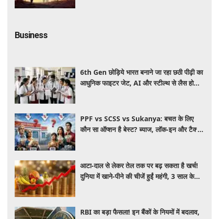
Business
6th Gen छोड़िये भारत बनाने जा रहा छठी पीढ़ी का
आधुनिक फाइटर जेट, AI और स्टील्थ से लैस होगा
भविष्य का लड़ाकू विमान
PPF vs SCSS vs Sukanya: बचत के लिए
कौन सा ऑप्शन है बेस्ट? ब्याज, लॉक-इन और टैक्स
के हिसाब से समझें पूरा गणित
आटा-दाल से लेकर तेल तक पर बढ़ सकता है खर्च!
दुनिया में खाने-पीने की चीजें हुईं महंगी, 3 साल के
रिकॉर्ड स्तर पर महंगाई
RBI का बड़ा फैसला! इन बैंकों के नियमों में बदलाव,