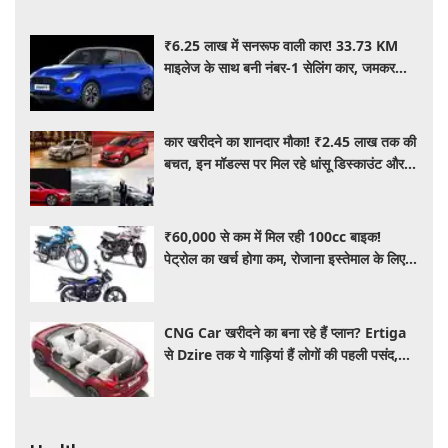
₹6.25 लाख में सनरूफ वाली कार! 33.73 KM
माइलेज के साथ बनी नंबर-1 सेलिंग कार, जमकर
खरीद रहे ग्राहक
कार खरीदने का शानदार मौका! ₹2.45 लाख तक की
बचत, इन मॉडल्स पर मिल रहे धांसू डिस्काउंट और
ऑफर्स
₹60,000 से कम में मिल रही 100cc बाइक!
पेट्रोल का खर्च होगा कम, रोजाना इस्तेमाल के लिए है
शानदार ऑप्शन
CNG Car खरीदने का बना रहे हैं प्लान? Ertiga
से Dzire तक ये गाड़ियां हैं लोगों की पहली पसंद,
कीमत और माइलेज जानें