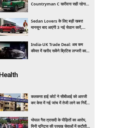
Countryman C खरीदना सही रहेगा या
कोई दूसरी लग्जरी SUV है बेहतर?
Sedan Lovers के लिए बड़ी खबर!
मानसून बाद आएंगी 3 नई सेडान कारें,
जानिए कीमत और फीचर्स की पूरी जानकारी
India-UK Trade Deal: अब कम
कीमत में खरीद सकेंगे ब्रिटिश लग्जरी कारें,
₹4 करोड़ तक सस्ती हुईं कई हाई-एंड
मॉडल
Health
कलकत्ता हाई कोर्ट ने सीबीआई को आरजी
कर केस में नई जांच में तेजी लाने का निर्देश
दिया
भोपाल गैस त्रासदी के पीड़ितों का आरोप,
मिनी यूनिट्स की प्रमुख सेवाओं में कटौती