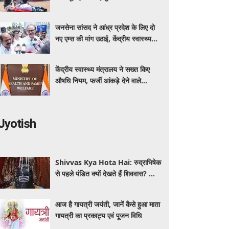
कर रहा बीएमएचआरसी
जनसेना सांसद ने आंध्र प्रदेश के लिए दो
नए एम्स की मांग उठाई, केंद्रीय स्वास्थ्य
मंत्री नड्डा को लिखा पत्र
केंद्रीय स्वास्थ्य मंत्रालय ने सख्त किए
औषधि नियम, फर्जी आंकड़े देने वाले
आवेदक होंगे अयोग्य
Jyotish
Shivvas Kya Hota Hai: रुद्राभिषेक
से पहले पंडित क्यों देखते हैं शिववास? जानें
सावन में इसका महत्व और नियम
आज है गायत्री जयंती, जानें कैसे हुआ माता
गायत्री का प्रकाट्य एवं पूजन विधि