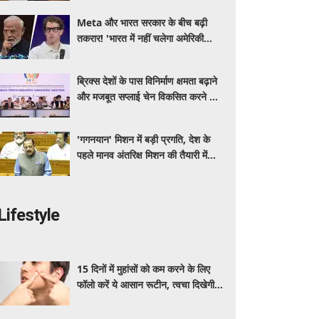
Meta और भारत सरकार के बीच बढ़ी
तकरार! 'भारत में नहीं चलेगा अमेरिकी
कानून', एल्गोरिदम को लेकर बड़ा विवाद
ब्रिक्स देशों के पास विनिर्माण क्षमता बढ़ाने
और मजबूत सप्लाई चेन विकसित करने का
सुनहरा अवसर: पीयूष गोयल
'गगनयान' मिशन में बड़ी प्रगति, देश के
पहले मानव अंतरिक्ष मिशन की तैयारी में
अहम परीक्षण पूरे: डॉ. जितेंद्र सिंह
Lifestyle
15 दिनों में मुहांसों को कम करने के लिए
फॉलो करें ये आसान रूटीन, त्वचा दिखेगी
ज्यादा साफ और ग्लोइंग