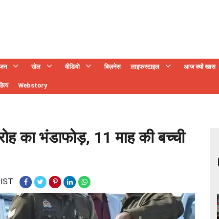
ंजन
खेल
वीडियो
बिज़नेस
लाइफस्टाइल
आज क्यों खास
ित्य
Webstory
रोह का भंडाफोड़, 11 माह की बच्ची
 IST