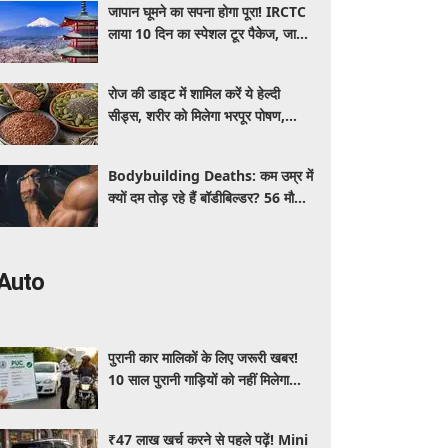
जापान घूमने का सपना होगा पूरा! IRCTC
लाया 10 दिन का स्पेशल टूर पैकेज, जानें
कीमत और सुविधाएं
रोज की डाइट में शामिल करें ये हेल्दी
सीड्स, शरीर को मिलेगा भरपूर पोषण,
इम्यूनिटी होगी मजबूत और कई बीमारियां
रहेंगी दूर
Bodybuilding Deaths: कम उम्र में
क्यों दम तोड़ रहे हैं बॉडीबिल्डर? 56 मौतों
ने बढ़ाई एक्सपर्ट्स की चिंता
Auto
पुरानी कार मालिकों के लिए जरूरी खबर!
10 साल पुरानी गाड़ियों को नहीं मिलेगा
प्रदूषण सर्टिफिकेट, जानिए नए नियम
₹47 लाख खर्च करने से पहले पढ़ें! Mini