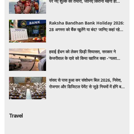
पर नए शुल्क की तैयारी, जानिए कितना महंगा हो
सकता है सिलेंडर
Raksha Bandhan Bank Holiday 2026:
28 अगस्त को बैंक खुलेंगे या बंद? जानिए कहां रहेगी
छुट्टी और कहां होगा कामकाज
हवाई ईंधन को लेकर छिड़ी सियासत, सरकार ने
केजरीवाल के दावे को किया खारिज कहा -'गलत
बयान न दें'
संसद से पास हुआ कर संशोधन बिल 2026, निवेश,
रोजगार और डिजिटल पेमेंट से जुड़े नियमों में होंगे बड़े
बदलाव
Travel