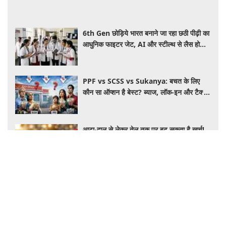
6th Gen छोड़िये भारत बनाने जा रहा छठी पीढ़ी का
आधुनिक फाइटर जेट, AI और स्टील्थ से लैस होगा
भविष्य का लड़ाकू विमान
PPF vs SCSS vs Sukanya: बचत के लिए
कौन सा ऑप्शन है बेस्ट? ब्याज, लॉक-इन और टैक्स
के हिसाब से समझें पूरा गणित
आटा-दाल से लेकर तेल तक पर बढ़ सकता है खर्च!
दुनिया में खाने-पीने की चीजें हुईं महंगी, 3 साल के
रिकॉर्ड स्तर पर महंगाई
RBI का बड़ा फैसला! इन बैंकों के नियमों में बदलाव,
होम लोन ग्राहकों को राहत और बैंकिंग फ्रॉड पर
कसेगा शिकंजा