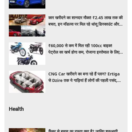
खरीद रहे ग्राहक
कार खरीदने का शानदार मौका! ₹2.45 लाख तक की
बचत, इन मॉडल्स पर मिल रहे धांसू डिस्काउंट और
ऑफर्स
₹60,000 से कम में मिल रही 100cc बाइक!
पेट्रोल का खर्च होगा कम, रोजाना इस्तेमाल के लिए है
शानदार ऑप्शन
CNG Car खरीदने का बना रहे हैं प्लान? Ertiga
से Dzire तक ये गाड़ियां हैं लोगों की पहली पसंद,
कीमत और माइलेज जानें
Health
कैंसर से बचाव का रास्ता क्या है? जानिए शुरुआती