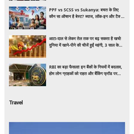
PPF vs SCSS vs Sukanya: बचत के लिए
कौन सा ऑप्शन है बेस्ट? ब्याज, लॉक-इन और टैक्स
के हिसाब से समझें पूरा गणित
आटा-दाल से लेकर तेल तक पर बढ़ सकता है खर्च!
दुनिया में खाने-पीने की चीजें हुईं महंगी, 3 साल के
रिकॉर्ड स्तर पर महंगाई
RBI का बड़ा फैसला! इन बैंकों के नियमों में बदलाव,
होम लोन ग्राहकों को राहत और बैंकिंग फ्रॉड पर
कसेगा शिकंजा
Travel