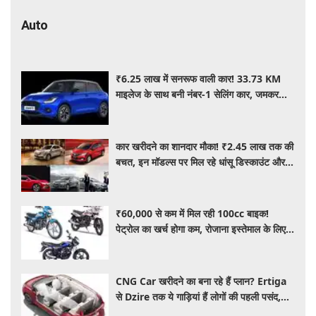
Auto
₹6.25 लाख में सनरूफ वाली कार! 33.73 KM
माइलेज के साथ बनी नंबर-1 सेलिंग कार, जमकर
खरीद रहे ग्राहक
कार खरीदने का शानदार मौका! ₹2.45 लाख तक की
बचत, इन मॉडल्स पर मिल रहे धांसू डिस्काउंट और
ऑफर्स
₹60,000 से कम में मिल रही 100cc बाइक!
पेट्रोल का खर्च होगा कम, रोजाना इस्तेमाल के लिए है
शानदार ऑप्शन
CNG Car खरीदने का बना रहे हैं प्लान? Ertiga
से Dzire तक ये गाड़ियां हैं लोगों की पहली पसंद,
कीमत और माइलेज जानें