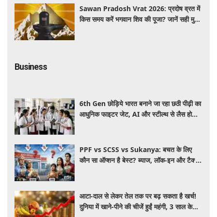
Sawan Pradosh Vrat 2026: प्रदोष व्रत में
किस समय करें भगवान शिव की पूजा? जानें सही मुहूर्त
और पूजा विधि
Business
6th Gen छोड़िये भारत बनाने जा रहा छठी पीढ़ी का
आधुनिक फाइटर जेट, AI और स्टील्थ से लैस होगा
भविष्य का लड़ाकू विमान
PPF vs SCSS vs Sukanya: बचत के लिए
कौन सा ऑप्शन है बेस्ट? ब्याज, लॉक-इन और टैक्स
के हिसाब से समझें पूरा गणित
आटा-दाल से लेकर तेल तक पर बढ़ सकता है खर्च!
दुनिया में खाने-पीने की चीजें हुईं महंगी, 3 साल के