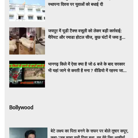
स्थापना दिवस पर युवाओं को बधाई दी
जयपुर में यूडी टैक्स वसूली को लेकर बड़ी कार्रवाई:
मैरियट और रमाडा होटल सीज, कुछ घंटों में जमा हुआ
करोड़ों का बकाया
भानगढ़ किले में ऐसा क्या है जो 6 बजे के बाद सरकार
भी यहां जाने से करती है मना ? वीडियो में रहस्य जान
डर के मारे सहम जाएंगे आप
Bollywood
बेटे लक्ष्य का पिता बनने के सफर पर बोले तुषार कपूर,
कहा-'जब चाहा तभी पिता बना, वह मेरे लिए आशीर्वाद