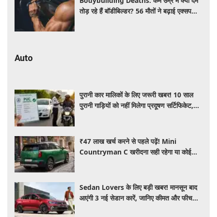
Bodybuilding Deaths: कम उम्र में क्यों दम
तोड़ रहे हैं बॉडीबिल्डर? 56 मौतों ने बढ़ाई एक्सपर्ट्स
की चिंता
Auto
पुरानी कार मालिकों के लिए जरूरी खबर! 10 साल
पुरानी गाड़ियों को नहीं मिलेगा प्रदूषण सर्टिफिकेट,
जानिए नए नियम
₹47 लाख खर्च करने से पहले पढ़ें! Mini
Countryman C खरीदना सही रहेगा या कोई
दूसरी लग्जरी SUV है बेहतर?
Sedan Lovers के लिए बड़ी खबर! मानसून बाद
आएंगी 3 नई सेडान कारें, जानिए कीमत और फीचर्स
की पूरी जानकारी