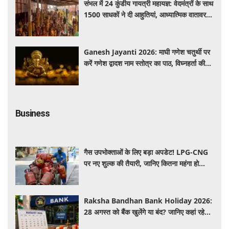
संभल में 24 कुंडीय गायत्री महायज्ञ: वेदमंत्रों के साथ
1500 साधकों ने दी आहुतियां, आध्यात्मिक वातावरण
से गूंजा यज्ञ स्थल
Ganesh Jayanti 2026: माघी गणेश चतुर्थी पर
करें गणेश द्वादश नाम स्तोत्र का पाठ, विघ्नहर्ता की
कृपा से पूर्ण होंगी मनोकामनाएं
Business
गैस उपभोक्ताओं के लिए बड़ा अपडेट! LPG-CNG
पर नए शुल्क की तैयारी, जानिए कितना महंगा हो
सकता है सिलेंडर
Raksha Bandhan Bank Holiday 2026:
28 अगस्त को बैंक खुलेंगे या बंद? जानिए कहां रहेगी
छुट्टी और कहां होगा कामकाज