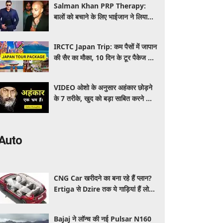
Salman Khan PRP Therapy:
बालों को बचाने के लिए भाईजान ने लिया
PRP का सहारा, जाने कितना आता है खर्च
IRCTC Japan Trip: कम पैसों में जापान
की सैर का मौका, 10 दिन के टूर पैकेज में
क्या-क्या मिलेगा? जानें पूरी जानकारी
VIDEO ओशो के अनुसार अहंकार छोड़ने
के 7 तरीके, खुद को बड़ा साबित करने की
जरूरत क्यों महसूस होती है
Auto
CNG Car खरीदने का बना रहे हैं प्लान?
Ertiga से Dzire तक ये गाड़ियां हैं लोगों
की पहली पसंद, कीमत और माइलेज जानें
Bajaj ने लॉन्च की नई Pulsar N160