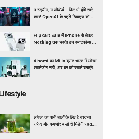
न स्क्रीन, न कीबोर्ड... फिर भी होंगे सारे
काम! OpenAI के पहले डिवाइस को
लेकर सामने आई बड़ी जानकारी
Flipkart Sale में iPhone से लेकर
Nothing तक सस्ते! इन स्मार्टफोन्स पर
मिल रहा तगड़ा डिस्काउंट, जानें ऑफर्स की
पूरी लिस्ट
Xiaomi का Mijia ब्रांड भारत में लॉन्च!
स्मार्टफोन नहीं, अब घर को स्मार्ट बनाएंगे ये
धांसू होम अप्लायंस
Lifestyle
आंवला का पानी बालों के लिए है वरदान!
सफेद और कमजोर बालों से मिलेगी राहत,
घर पर ऐसे बनाकर करें इस्तेमाल