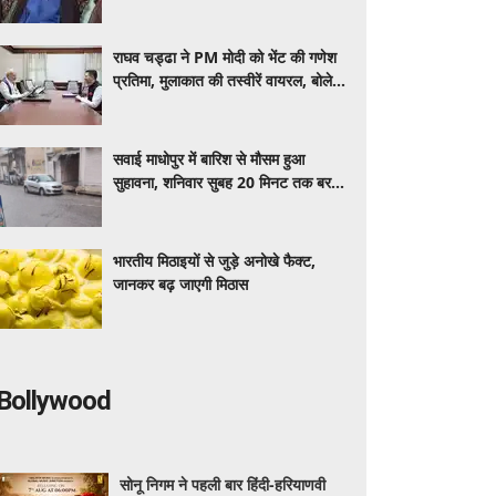
सनसनी, क्या है उनकी असली हालत?
राघव चड्ढा ने PM मोदी को भेंट की गणेश
प्रतिमा, मुलाकात की तस्वीरें वायरल, बोले-
'ये सुबह हमेशा याद रहेगी'
सवाई माधोपुर में बारिश से मौसम हुआ
सुहावना, शनिवार सुबह 20 मिनट तक बरसे
बादल
भारतीय मिठाइयों से जुड़े अनोखे फैक्ट,
जानकर बढ़ जाएगी मिठास
Bollywood
सोनू निगम ने पहली बार हिंदी-हरियाणवी