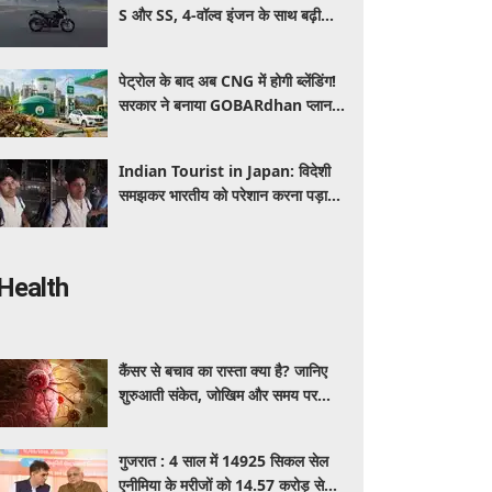
S और SS, 4-वॉल्व इंजन के साथ बढ़ी
पावर, जानें कितनी है कीमत और क्या-क्या
मिलेगा खास
पेट्रोल के बाद अब CNG में होगी ब्लेंडिंग!
सरकार ने बनाया GOBARdhan प्लान,
जानिए वाहनों पर क्या होगा असर
Indian Tourist in Japan: विदेशी
समझकर भारतीय को परेशान करना पड़ा
भारी, पुलिस के सामने मैनेजर की हुई
फजीहत
Health
कैंसर से बचाव का रास्ता क्या है? जानिए
शुरुआती संकेत, जोखिम और समय पर
पहचान का आसान तरीका
गुजरात : 4 साल में 14925 सिकल सेल
एनीमिया के मरीजों को 14.57 करोड़ से