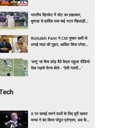
खेलने वाला देश, जानें सचिन-कोहली समेत
बड़े रिकॉर्ड
भारतीय क्रिकेट में चोट का हाहाकार,
बुमराह से हार्दिक तक कई स्टार खिलाड़ी
बाहर! CoE में 13 क्रिकेटरों का चल रहा
इलाज
Rishabh Pant ने CM पुष्कर धामी से
लगाई मदद की गुहार, आखिर किस परेशानी
से जूझ रहे हैं क्रिकेटर
‘लप्पू’ सा कैच छोड़ बैठे केएल राहुल! वीडियो
देख भड़के फैन्स बोले - 'ऐसी गलती...'
Tech
X पर कमाई करने वालों के लिए बुरी खबर!
मस्क ने बंद किया पॉपुल प्रोग्राम, अब कैसे
होगी अर्निंग