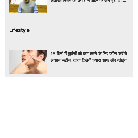
जापान घूमने का सपना होगा पूरा! IRCTC लाया 10
दिन का स्पेशल टूर पैकेज, जानें कीमत और सुविधाएं
रोज की डाइट में शामिल करें ये हेल्दी सीड्स, शरीर
को मिलेगा भरपूर पोषण, इम्यूनिटी होगी मजबूत और
कई बीमारियां रहेंगी दूर
Bodybuilding Deaths: कम उम्र में क्यों दम
तोड़ रहे हैं बॉडीबिल्डर? 56 मौतों ने बढ़ाई एक्सपर्ट्स
की चिंता
Auto