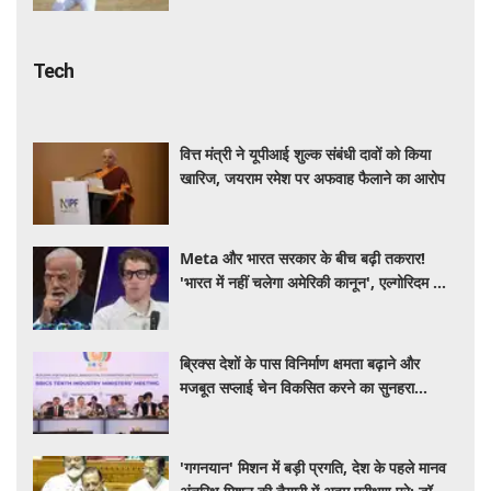
Meta और भारत सरकार के बीच बढ़ी तकरार!
'भारत में नहीं चलेगा अमेरिकी कानून', एल्गोरिदम को
लेकर बड़ा विवाद
ब्रिक्स देशों के पास विनिर्माण क्षमता बढ़ाने और
मजबूत सप्लाई चेन विकसित करने का सुनहरा
अवसर: पीयूष गोयल
'गगनयान' मिशन में बड़ी प्रगति, देश के पहले मानव
अंतरिक्ष मिशन की तैयारी में अहम परीक्षण पूरे: डॉ.
जितेंद्र सिंह
Lifestyle
15 दिनों में मुहांसों को कम करने के लिए फॉलो करें ये
आसान रूटीन, त्वचा दिखेगी ज्यादा साफ और ग्लोइंग