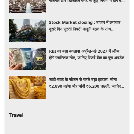
रोजगार और डिजिटल पेमेंट से जुड़े नियमों में होंगे बड़े
बदलाव
Stock Market closing : बाजार में लगातार
दूसरे दिन सुस्ती निफ्टी मामूली बढ़त के साथ
24,636 पर बंद, जबकि सेंसेक्स 373 अंक चढ़ा
RBI का बड़ा बदलाव! अप्रैल-मई 2027 में लॉन्च
होंगे प्लास्टिक नोट, जानिए रिजर्व बैंक का पूरा अपडेट
शादी-ब्याह के सीजन से पहले बड़ा झटका! सोना
₹2,890 महंगा और चांदी ₹6,200 उछली, जानिए
आज के ताजा भाव
Travel