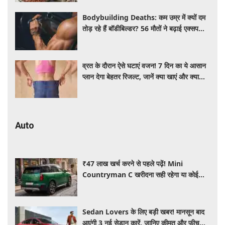
Bodybuilding Deaths: कम उम्र में क्यों दम
तोड़ रहे हैं बॉडीबिल्डर? 56 मौतों ने बढ़ाई एक्सपर्ट्स
की चिंता
व्रत के दौरान ऐसे घटाएं वजन! 7 दिन का ये आसान
प्लान देगा बेहतर रिजल्ट, जानें क्या खाएं और क्या
नहीं
Auto
₹47 लाख खर्च करने से पहले पढ़ें! Mini
Countryman C खरीदना सही रहेगा या कोई
दूसरी लग्जरी SUV है बेहतर?
Sedan Lovers के लिए बड़ी खबर! मानसून बाद
आएंगी 3 नई सेडान कारें, जानिए कीमत और फीचर्स