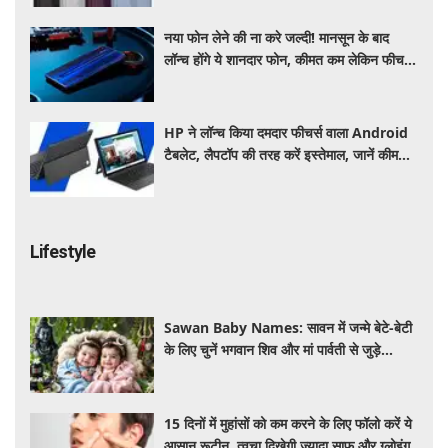
नया फोन लेने की ना करे जल्दी! मानसून के बाद
लॉन्च होंगे ये शानदार फोन, कीमत कम लेकिन फीचर्स
होंगे जबरदस्त
HP ने लॉन्च किया दमदार फीचर्स वाला Android
टैबलेट, लैपटॉप की तरह करें इस्तेमाल, जानें कीमत,
स्पेसिफिकेशन और खूबियां
Lifestyle
Sawan Baby Names: सावन में जन्मे बेटे-बेटी
के लिए चुनें भगवान शिव और मां पार्वती से जुड़े
यूनिक, ट्रेंडी और शुभ 10 नाम, देखे लिस्ट
15 दिनों में मुहांसों को कम करने के लिए फॉलो करें ये
आसान रूटीन, त्वचा दिखेगी ज्यादा साफ और ग्लोइंग