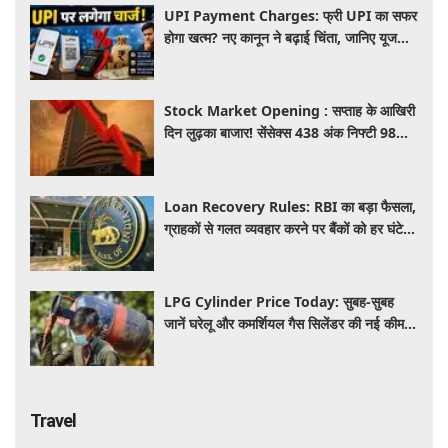
UPI Payment Charges: फ्री UPI का सफर
होगा खत्म? नए कानून ने बढ़ाई चिंता, जानिए यूजर्स
की जेब पर कितना पड़ेगा असर
Stock Market Opening : सप्ताह के आखिरी
दिन लुढ़का बाजार! सेंसेक्स 438 अंक निफ्टी 98
अंक गिरकर खुले, निवेशकों को 50 हजार करोड़
स्वाहा
Loan Recovery Rules: RBI का बड़ा फैसला,
ग्राहकों से गलत व्यवहार करने पर बैंकों को हर घंटे
देना होगा इतना हर्जाना, जाने नया नियम
LPG Cylinder Price Today: सुबह-सुबह
जानें घरेलू और कमर्शियल गैस सिलेंडर की नई कीमत,
आपके शहर में कितना है आज का रेट
Travel