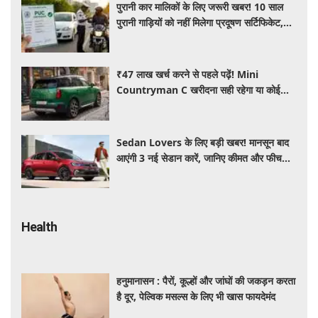
पुरानी कार मालिकों के लिए जरूरी खबर! 10 साल
पुरानी गाड़ियों को नहीं मिलेगा प्रदूषण सर्टिफिकेट,
जानिए नए नियम
₹47 लाख खर्च करने से पहले पढ़ें! Mini
Countryman C खरीदना सही रहेगा या कोई
दूसरी लग्जरी SUV है बेहतर?
Sedan Lovers के लिए बड़ी खबर! मानसून बाद
आएंगी 3 नई सेडान कारें, जानिए कीमत और फीचर्स
की पूरी जानकारी
Health
हनुमानासन : पैरों, कूल्हों और जांघों की जकड़न करता
है दूर, पेल्विक मसल्स के लिए भी खास फायदेमंद