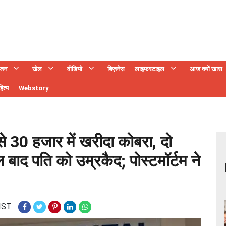
ंजन
खेल
वीडियो
बिज़नेस
लाइफस्टाइल
आज क्यों खास
ित्य
Webstory
े 30 हजार में खरीदा कोबरा, दो
 बाद पति को उम्रकैद; पोस्टमॉर्टम ने
 IST