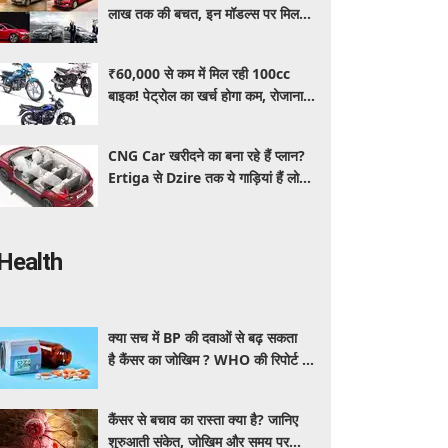
लाख तक की बचत, इन मॉडल्स पर मिल
रहे धांसू डिस्काउंट और ऑफर्स
₹60,000 से कम में मिल रही 100cc
बाइक! पेट्रोल का खर्च होगा कम, रोजाना
इस्तेमाल के लिए है शानदार ऑप्शन
CNG Car खरीदने का बना रहे हैं प्लान?
Ertiga से Dzire तक ये गाड़ियां हैं लोगों
की पहली पसंद, कीमत और माइलेज जानें
Health
क्या सच में BP की दवाओं से बढ़ सकता
है कैंसर का जोखिम ? WHO की रिपोर्ट से
बढ़ी चिंता, जानें क्या है पूरा मामला
कैंसर से बचाव का रास्ता क्या है? जानिए
शुरुआती संकेत, जोखिम और समय पर