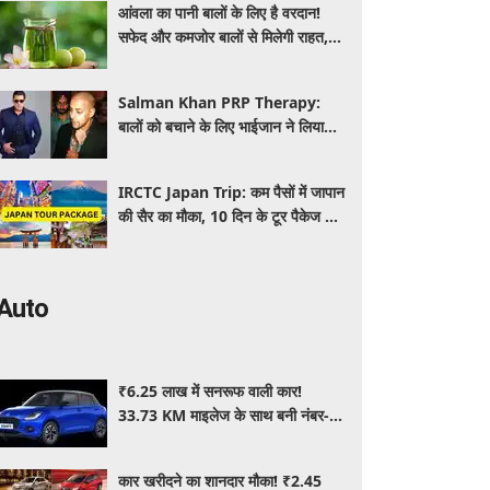
आंवला का पानी बालों के लिए है वरदान!
सफेद और कमजोर बालों से मिलेगी राहत,
घर पर ऐसे बनाकर करें इस्तेमाल
Salman Khan PRP Therapy:
बालों को बचाने के लिए भाईजान ने लिया
PRP का सहारा, जाने कितना आता है खर्च
IRCTC Japan Trip: कम पैसों में जापान
की सैर का मौका, 10 दिन के टूर पैकेज में
क्या-क्या मिलेगा? जानें पूरी जानकारी
Auto
₹6.25 लाख में सनरूफ वाली कार!
33.73 KM माइलेज के साथ बनी नंबर-1
सेलिंग कार, जमकर खरीद रहे ग्राहक
कार खरीदने का शानदार मौका! ₹2.45