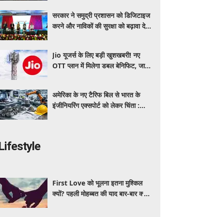
सरकार ने समुद्री प्रशासन को डिजिटाइज
करने और नाविकों की सुरक्षा को बढ़ावा देने
के लिए लॉन्च किया 'ई-समुद्र' प्लेटफॉर्म
Jio यूजर्स के लिए बड़ी खुशखबरी! नए
OTT प्लान में मिलेगा डबल बेनिफिट, जानें
कीमत और मिलने वाले फायदे
अमेरिका के नए टैरिफ बिल से भारत के
इंजीनियरिंग एक्सपोर्ट को लेकर चिंता :
औद्योगिक संगठन
Lifestyle
First Love को भूलना इतना मुश्किल
क्यों? पहली मोहब्बत की याद बार-बार क्यों
आती है, जानें इसके पीछे का विज्ञान