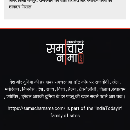
आमेर किला जयपुर: राजस्थान की शाही विरासत और स्थापत्य कला की
शानदार मिसाल
देश और दुनिया की हर खबर समचरनामा डॉट कॉम पर राजनीती , खेल ,
मनोरंजन , बिज़नेस , देश , राज्य , विश्व , हेल्थ , टेक्नोलॉजी , विज्ञान ,अधात्यम
, ज्योतिष , ट्रेवल आपकी दुनिया के हर पहलू की खबर सबसे पहले आप तक।
https://samacharnama.com/ is part of the 'IndiaToday.in'
family of sites