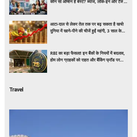
कौन सा ऑप्शन है बेस्ट? ब्याज, लॉक-इन और टैक्स
के हिसाब से समझें पूरा गणित
आटा-दाल से लेकर तेल तक पर बढ़ सकता है खर्च!
दुनिया में खाने-पीने की चीजें हुईं महंगी, 3 साल के
रिकॉर्ड स्तर पर महंगाई
RBI का बड़ा फैसला! इन बैंकों के नियमों में बदलाव,
होम लोन ग्राहकों को राहत और बैंकिंग फ्रॉड पर
कसेगा शिकंजा
Travel