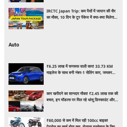
IRCTC Japan Trip: कम पैसों में जापान की सैर
का मौका, 10 दिन के टूर पैकेज में क्या-क्या मिलेगा?
जानें पूरी जानकारी
Auto
₹6.25 लाख में सनरूफ वाली कार! 33.73 KM
माइलेज के साथ बनी नंबर-1 सेलिंग कार, जमकर
खरीद रहे ग्राहक
कार खरीदने का शानदार मौका! ₹2.45 लाख तक की
बचत, इन मॉडल्स पर मिल रहे धांसू डिस्काउंट और
ऑफर्स
₹60,000 से कम में मिल रही 100cc बाइक!
पेट्रोल का खर्च होगा कम, रोजाना इस्तेमाल के लिए है