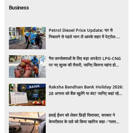
Business
Petrol Diesel Price Update: घर से
निकलने से पहले जान लें आपके शहर में पेट्रोल-
डीजल के ताजा रेट, क्या आज बढ़ी कीमतें?
गैस उपभोक्ताओं के लिए बड़ा अपडेट! LPG-CNG
पर नए शुल्क की तैयारी, जानिए कितना महंगा हो
सकता है सिलेंडर
Raksha Bandhan Bank Holiday 2026:
28 अगस्त को बैंक खुलेंगे या बंद? जानिए कहां रहेगी
छुट्टी और कहां होगा कामकाज
हवाई ईंधन को लेकर छिड़ी सियासत, सरकार ने
केजरीवाल के दावे को किया खारिज कहा -'गलत
बयान न दें'