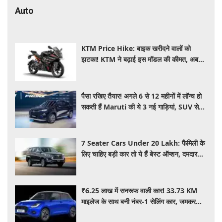
Auto
KTM Price Hike: बाइक खरीदने वालों को
झटका! KTM ने बढ़ाई इस मॉडल की कीमत, अब
₹15,000 महंगी हुई पावरफुल बाइक
पैसा रखिए तैयार! अगले 6 से 12 महीनों में लॉन्च हो
सकती हैं Maruti की ये 3 नई गाड़ियां, SUV से
MPV तक होगा धमाका
7 Seater Cars Under 20 Lakh: फैमिली के
लिए चाहिए बड़ी कार तो ये हैं बेस्ट ऑप्शन, दमदार
फीचर्स के साथ 20 लाख के अंदर कीमत
₹6.25 लाख में सनरूफ वाली कार! 33.73 KM
माइलेज के साथ बनी नंबर-1 सेलिंग कार, जमकर
खरीद रहे ग्राहक