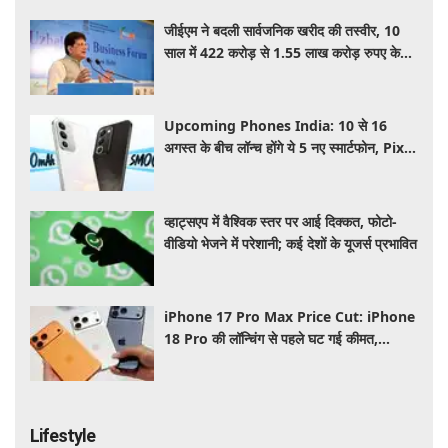
जीईएम ने बदली सार्वजनिक खरीद की तस्वीर, 10
साल में 422 करोड़ से 1.55 लाख करोड़ रुपए के
पार पहुंचा कारोबार: पीयूष गोयल
Upcoming Phones India: 10 से 16
अगस्त के बीच लॉन्च होंगे ये 5 नए स्मार्टफोन, Pixel
11 Series समेत यहाँ देखे पूरी लिस्ट
व्हाट्सएप में वैश्विक स्तर पर आई दिक्कत, फोटो-
वीडियो भेजने में परेशानी; कई देशों के यूजर्स प्रभावित
iPhone 17 Pro Max Price Cut: iPhone
18 Pro की लॉन्चिंग से पहले घट गई कीमत,
Flipkart Sale में मिल रहा बड़ा डिस्काउंट
Lifestyle