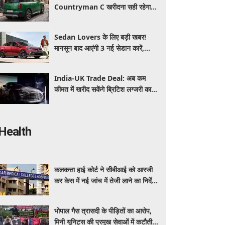
Countryman C खरीदना सही रहेगा या
कोई दूसरी लग्जरी SUV है बेहतर?
Sedan Lovers के लिए बड़ी खबर!
मानसून बाद आएंगी 3 नई सेडान कारें,
जानिए कीमत और फीचर्स की पूरी जानकारी
India-UK Trade Deal: अब कम
कीमत में खरीद सकेंगे ब्रिटिश लग्जरी कारें,
₹4 करोड़ तक सस्ती हुईं कई हाई-एंड
मॉडल
Health
कलकत्ता हाई कोर्ट ने सीबीआई को आरजी
कर केस में नई जांच में तेजी लाने का निर्देश
दिया
भोपाल गैस त्रासदी के पीड़ितों का आरोप,
मिनी यूनिट्स की प्रमुख सेवाओं में कटौती