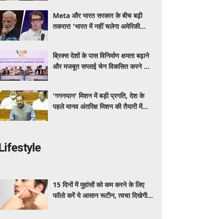
Meta और भारत सरकार के बीच बढ़ी
तकरार! 'भारत में नहीं चलेगा अमेरिकी
कानून', एल्गोरिदम को लेकर बड़ा विवाद
ब्रिक्स देशों के पास विनिर्माण क्षमता बढ़ाने
और मजबूत सप्लाई चेन विकसित करने का
सुनहरा अवसर: पीयूष गोयल
'गगनयान' मिशन में बड़ी प्रगति, देश के
पहले मानव अंतरिक्ष मिशन की तैयारी में
अहम परीक्षण पूरे: डॉ. जितेंद्र सिंह
Lifestyle
15 दिनों में मुहांसों को कम करने के लिए
फॉलो करें ये आसान रूटीन, त्वचा दिखेगी
ज्यादा साफ और ग्लोइंग