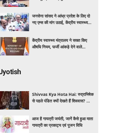
कर रहा बीएमएचआरसी
जनसेना सांसद ने आंध्र प्रदेश के लिए दो
नए एम्स की मांग उठाई, केंद्रीय स्वास्थ्य
मंत्री नड्डा को लिखा पत्र
केंद्रीय स्वास्थ्य मंत्रालय ने सख्त किए
औषधि नियम, फर्जी आंकड़े देने वाले
आवेदक होंगे अयोग्य
Jyotish
Shivvas Kya Hota Hai: रुद्राभिषेक
से पहले पंडित क्यों देखते हैं शिववास? जानें
सावन में इसका महत्व और नियम
आज है गायत्री जयंती, जानें कैसे हुआ माता
गायत्री का प्रकाट्य एवं पूजन विधि