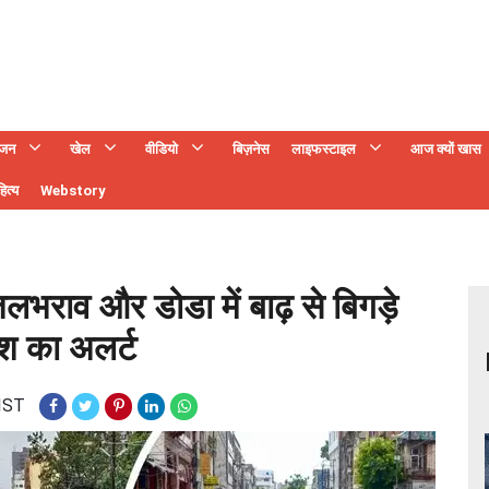
ंजन
खेल
वीडियो
बिज़नेस
लाइफस्टाइल
आज क्यों खास
ित्य
Webstory
 जलभराव और डोडा में बाढ़ से बिगड़े
रिश का अलर्ट
 IST