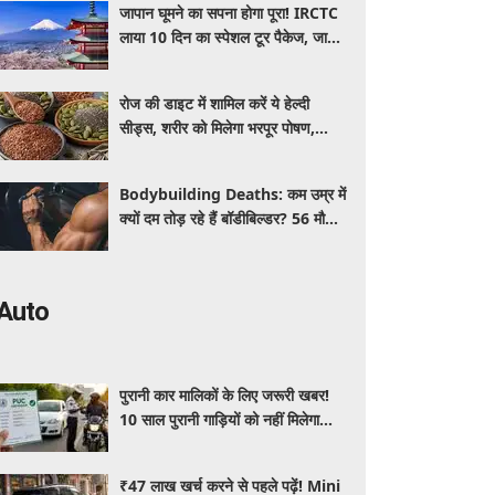
जापान घूमने का सपना होगा पूरा! IRCTC
लाया 10 दिन का स्पेशल टूर पैकेज, जानें
कीमत और सुविधाएं
रोज की डाइट में शामिल करें ये हेल्दी
सीड्स, शरीर को मिलेगा भरपूर पोषण,
इम्यूनिटी होगी मजबूत और कई बीमारियां
रहेंगी दूर
Bodybuilding Deaths: कम उम्र में
क्यों दम तोड़ रहे हैं बॉडीबिल्डर? 56 मौतों
ने बढ़ाई एक्सपर्ट्स की चिंता
Auto
पुरानी कार मालिकों के लिए जरूरी खबर!
10 साल पुरानी गाड़ियों को नहीं मिलेगा
प्रदूषण सर्टिफिकेट, जानिए नए नियम
₹47 लाख खर्च करने से पहले पढ़ें! Mini