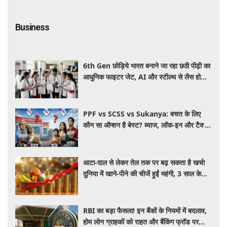
Business
6th Gen छोड़िये भारत बनाने जा रहा छठी पीढ़ी का
आधुनिक फाइटर जेट, AI और स्टील्थ से लैस होगा
भविष्य का लड़ाकू विमान
PPF vs SCSS vs Sukanya: बचत के लिए
कौन सा ऑप्शन है बेस्ट? ब्याज, लॉक-इन और टैक्स
के हिसाब से समझें पूरा गणित
आटा-दाल से लेकर तेल तक पर बढ़ सकता है खर्च!
दुनिया में खाने-पीने की चीजें हुईं महंगी, 3 साल के
रिकॉर्ड स्तर पर महंगाई
RBI का बड़ा फैसला! इन बैंकों के नियमों में बदलाव,
होम लोन ग्राहकों को राहत और बैंकिंग फ्रॉड पर