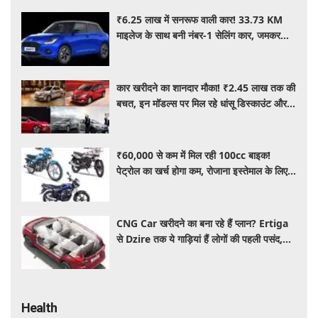
₹6.25 लाख में सनरूफ वाली कार! 33.73 KM
माइलेज के साथ बनी नंबर-1 सेलिंग कार, जमकर
खरीद रहे ग्राहक
कार खरीदने का शानदार मौका! ₹2.45 लाख तक की
बचत, इन मॉडल्स पर मिल रहे धांसू डिस्काउंट और
ऑफर्स
₹60,000 से कम में मिल रही 100cc बाइक!
पेट्रोल का खर्च होगा कम, रोजाना इस्तेमाल के लिए है
शानदार ऑप्शन
CNG Car खरीदने का बना रहे हैं प्लान? Ertiga
से Dzire तक ये गाड़ियां हैं लोगों की पहली पसंद,
कीमत और माइलेज जानें
Health