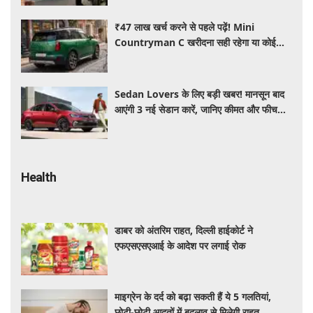
₹47 लाख खर्च करने से पहले पढ़ें! Mini
Countryman C खरीदना सही रहेगा या कोई
दूसरी लग्जरी SUV है बेहतर?
Sedan Lovers के लिए बड़ी खबर! मानसून बाद
आएंगी 3 नई सेडान कारें, जानिए कीमत और फीचर्स
की पूरी जानकारी
Health
डाबर को अंतरिम राहत, दिल्ली हाईकोर्ट ने
एफएसएसएआई के आदेश पर लगाई रोक
माइग्रेन के दर्द को बढ़ा सकती हैं ये 5 गलतियां,
छोटी-छोटी आदतों में बदलाव से मिलेगी राहत