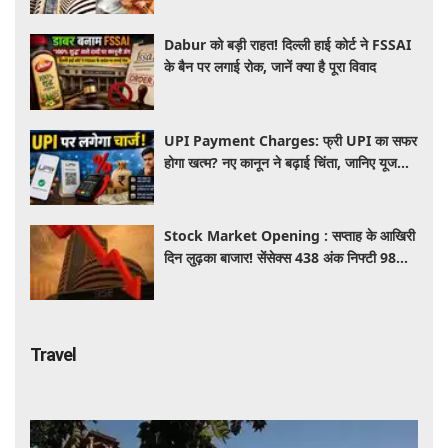
Dabur को बड़ी राहत! दिल्ली हाई कोर्ट ने FSSAI
के बैन पर लगाई रोक, जानें क्या है पूरा विवाद
UPI Payment Charges: फ्री UPI का सफर
होगा खत्म? नए कानून ने बढ़ाई चिंता, जानिए यूजर्स
की जेब पर कितना पड़ेगा असर
Stock Market Opening : सप्ताह के आखिरी
दिन लुढ़का बाजार! सेंसेक्स 438 अंक निफ्टी 98
अंक गिरकर खुले, निवेशकों को 50 हजार करोड़
स्वाहा
Travel