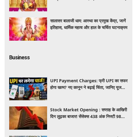
सालासर बालाजी धाम: आस्था का प्रमुख केंद्र, जानें
इतिहास, धार्मिक महत्व और हाल के चर्चित घटनाक्रम
Business
UPI Payment Charges: फ्री UPI का सफर
होगा खत्म? नए कानून ने बढ़ाई चिंता, जानिए यूजर्स
की जेब पर कितना पड़ेगा असर
Stock Market Opening : सप्ताह के आखिरी
दिन लुढ़का बाजार! सेंसेक्स 438 अंक निफ्टी 98
अंक गिरकर खुले, निवेशकों को 50 हजार करोड़
स्वाहा