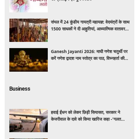
संभल में 24 कुंडीय गायत्री महायज्ञ: वेदमंत्रों के साथ
1500 साधकों ने दी आहुतियां, आध्यात्मिक वातावरण
से गूंजा यज्ञ स्थल
Ganesh Jayanti 2026: माघी गणेश चतुर्थी पर
करें गणेश द्वादश नाम स्तोत्र का पाठ, विघ्नहर्ता की
कृपा से पूर्ण होंगी मनोकामनाएं
Business
हवाई ईंधन को लेकर छिड़ी सियासत, सरकार ने
केजरीवाल के दावे को किया खारिज कहा -'गलत
बयान न दें'