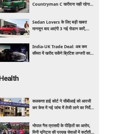
Countryman C खरीदना सही रहेगा या
कोई दूसरी लग्जरी SUV है बेहतर?
Sedan Lovers के लिए बड़ी खबर!
मानसून बाद आएंगी 3 नई सेडान कारें,
जानिए कीमत और फीचर्स की पूरी जानकारी
India-UK Trade Deal: अब कम
कीमत में खरीद सकेंगे ब्रिटिश लग्जरी कारें,
₹4 करोड़ तक सस्ती हुईं कई हाई-एंड
मॉडल
Health
कलकत्ता हाई कोर्ट ने सीबीआई को आरजी
कर केस में नई जांच में तेजी लाने का निर्देश
दिया
भोपाल गैस त्रासदी के पीड़ितों का आरोप,
मिनी यूनिट्स की प्रमुख सेवाओं में कटौती