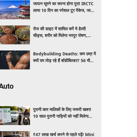
जापान घूमने का सपना होगा पूरा! IRCTC
लाया 10 दिन का स्पेशल टूर पैकेज, जानें
कीमत और सुविधाएं
रोज की डाइट में शामिल करें ये हेल्दी
सीड्स, शरीर को मिलेगा भरपूर पोषण,
इम्यूनिटी होगी मजबूत और कई बीमारियां
रहेंगी दूर
Bodybuilding Deaths: कम उम्र में
क्यों दम तोड़ रहे हैं बॉडीबिल्डर? 56 मौतों
ने बढ़ाई एक्सपर्ट्स की चिंता
Auto
पुरानी कार मालिकों के लिए जरूरी खबर!
10 साल पुरानी गाड़ियों को नहीं मिलेगा
प्रदूषण सर्टिफिकेट, जानिए नए नियम
₹47 लाख खर्च करने से पहले पढ़ें! Mini