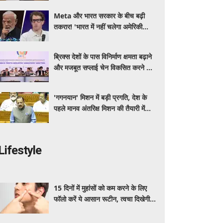
Meta और भारत सरकार के बीच बढ़ी
तकरार! 'भारत में नहीं चलेगा अमेरिकी
कानून', एल्गोरिदम को लेकर बड़ा विवाद
ब्रिक्स देशों के पास विनिर्माण क्षमता बढ़ाने
और मजबूत सप्लाई चेन विकसित करने का
सुनहरा अवसर: पीयूष गोयल
'गगनयान' मिशन में बड़ी प्रगति, देश के
पहले मानव अंतरिक्ष मिशन की तैयारी में
अहम परीक्षण पूरे: डॉ. जितेंद्र सिंह
Lifestyle
15 दिनों में मुहांसों को कम करने के लिए
फॉलो करें ये आसान रूटीन, त्वचा दिखेगी
ज्यादा साफ और ग्लोइंग