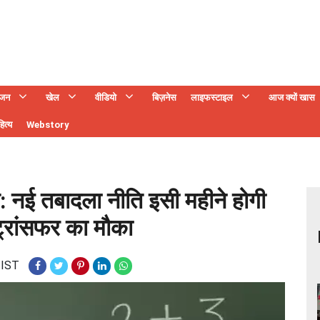
ंजन
खेल
वीडियो
बिज़नेस
लाइफस्टाइल
आज क्यों खास
ित्य
Webstory
हत: नई तबादला नीति इसी महीने होगी
 ट्रांसफर का मौका
 IST