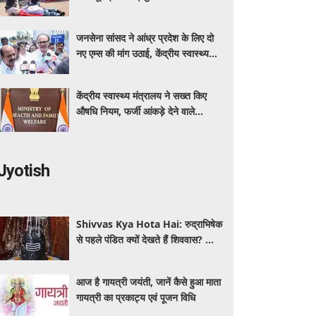
कर रहा बीएमएचआरसी
जनसेना सांसद ने आंध्र प्रदेश के लिए दो
नए एम्स की मांग उठाई, केंद्रीय स्वास्थ्य
मंत्री नड्डा को लिखा पत्र
केंद्रीय स्वास्थ्य मंत्रालय ने सख्त किए
औषधि नियम, फर्जी आंकड़े देने वाले
आवेदक होंगे अयोग्य
Jyotish
Shivvas Kya Hota Hai: रुद्राभिषेक
से पहले पंडित क्यों देखते हैं शिववास? जानें
सावन में इसका महत्व और नियम
आज है गायत्री जयंती, जानें कैसे हुआ माता
गायत्री का प्रकाट्य एवं पूजन विधि