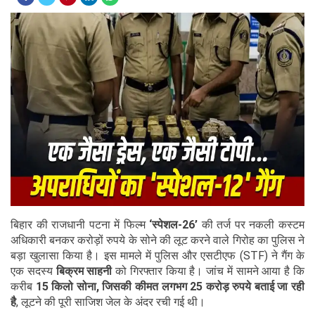
बिहार की राजधानी पटना में फिल्म
‘स्पेशल-26’
की तर्ज पर नकली कस्टम
अधिकारी बनकर करोड़ों रुपये के सोने की लूट करने वाले गिरोह का पुलिस ने
बड़ा खुलासा किया है। इस मामले में पुलिस और एसटीएफ (STF) ने गैंग के
एक सदस्य
बिक्रम साहनी
को गिरफ्तार किया है। जांच में सामने आया है कि
करीब
15 किलो सोना, जिसकी कीमत लगभग 25 करोड़ रुपये बताई जा रही
है
, लूटने की पूरी साजिश जेल के अंदर रची गई थी।