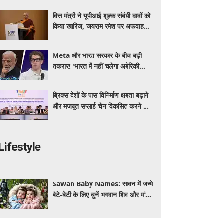
खूबियां
वित्त मंत्री ने यूपीआई शुल्क संबंधी दावों को
किया खारिज, जयराम रमेश पर अफवाह
फैलाने का आरोप
Meta और भारत सरकार के बीच बढ़ी
तकरार! 'भारत में नहीं चलेगा अमेरिकी
कानून', एल्गोरिदम को लेकर बड़ा विवाद
ब्रिक्स देशों के पास विनिर्माण क्षमता बढ़ाने
और मजबूत सप्लाई चेन विकसित करने का
सुनहरा अवसर: पीयूष गोयल
Lifestyle
Sawan Baby Names: सावन में जन्मे
बेटे-बेटी के लिए चुनें भगवान शिव और मां
पार्वती से जुड़े यूनिक, ट्रेंडी और शुभ 10
नाम, देखे लिस्ट