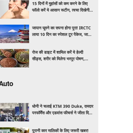
15 दिनों में मुहांसों को कम करने के लिए
फॉलो करें ये आसान रूटीन, त्वचा दिखेगी
ज्यादा साफ और ग्लोइंग
जापान घूमने का सपना होगा पूरा! IRCTC
लाया 10 दिन का स्पेशल टूर पैकेज, जानें
कीमत और सुविधाएं
रोज की डाइट में शामिल करें ये हेल्दी
सीड्स, शरीर को मिलेगा भरपूर पोषण,
इम्यूनिटी होगी मजबूत और कई बीमारियां
रहेंगी दूर
Auto
धोनी ने चलाई KTM 390 Duke, दमदार
परफॉर्मेंस और एडवांस फीचर्स ने जीता दिल,
जानें कीमत और पूरी डिटेल
पुरानी कार मालिकों के लिए जरूरी खबर!