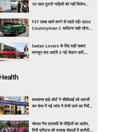
10 साल पुरानी गाड़ियों को नहीं मिलेगा
प्रदूषण सर्टिफिकेट, जानिए नए नियम
₹47 लाख खर्च करने से पहले पढ़ें! Mini
Countryman C खरीदना सही रहेगा या
कोई दूसरी लग्जरी SUV है बेहतर?
Sedan Lovers के लिए बड़ी खबर!
मानसून बाद आएंगी 3 नई सेडान कारें,
जानिए कीमत और फीचर्स की पूरी जानकारी
Health
कलकत्ता हाई कोर्ट ने सीबीआई को आरजी
कर केस में नई जांच में तेजी लाने का निर्देश
दिया
भोपाल गैस त्रासदी के पीड़ितों का आरोप,
मिनी यूनिट्स की प्रमुख सेवाओं में कटौती