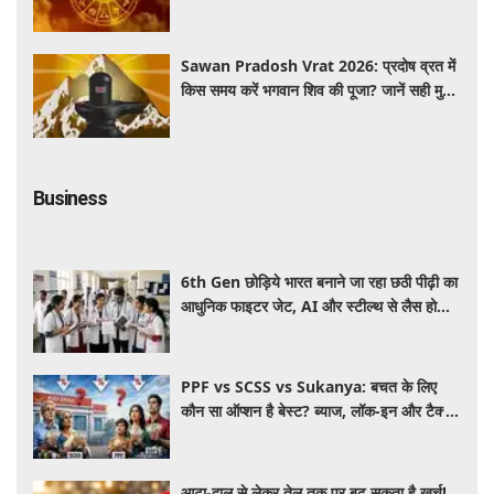
होगा सतर्क
Sawan Pradosh Vrat 2026: प्रदोष व्रत में
किस समय करें भगवान शिव की पूजा? जानें सही मुहूर्त
और पूजा विधि
Business
6th Gen छोड़िये भारत बनाने जा रहा छठी पीढ़ी का
आधुनिक फाइटर जेट, AI और स्टील्थ से लैस होगा
भविष्य का लड़ाकू विमान
PPF vs SCSS vs Sukanya: बचत के लिए
कौन सा ऑप्शन है बेस्ट? ब्याज, लॉक-इन और टैक्स
के हिसाब से समझें पूरा गणित
आटा-दाल से लेकर तेल तक पर बढ़ सकता है खर्च!