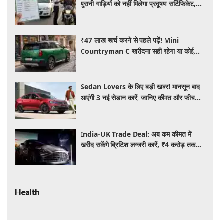
पुरानी गाड़ियों को नहीं मिलेगा प्रदूषण सर्टिफिकेट,
जानिए नए नियम
₹47 लाख खर्च करने से पहले पढ़ें! Mini
Countryman C खरीदना सही रहेगा या कोई
दूसरी लग्जरी SUV है बेहतर?
Sedan Lovers के लिए बड़ी खबर! मानसून बाद
आएंगी 3 नई सेडान कारें, जानिए कीमत और फीचर्स
की पूरी जानकारी
India-UK Trade Deal: अब कम कीमत में
खरीद सकेंगे ब्रिटिश लग्जरी कारें, ₹4 करोड़ तक
सस्ती हुईं कई हाई-एंड मॉडल
Health