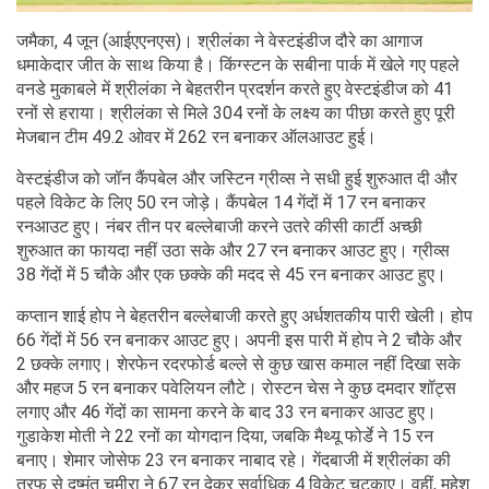
जमैका, 4 जून (आईएएनएस)। श्रीलंका ने वेस्टइंडीज दौरे का आगाज
धमाकेदार जीत के साथ किया है। किंग्स्टन के सबीना पार्क में खेले गए पहले
वनडे मुकाबले में श्रीलंका ने बेहतरीन प्रदर्शन करते हुए वेस्टइंडीज को 41
रनों से हराया। श्रीलंका से मिले 304 रनों के लक्ष्य का पीछा करते हुए पूरी
मेजबान टीम 49.2 ओवर में 262 रन बनाकर ऑलआउट हुई।
वेस्टइंडीज को जॉन कैंपबेल और जस्टिन ग्रीव्स ने सधी हुई शुरुआत दी और
पहले विकेट के लिए 50 रन जोड़े। कैंपबेल 14 गेंदों में 17 रन बनाकर
रनआउट हुए। नंबर तीन पर बल्लेबाजी करने उतरे कीसी कार्टी अच्छी
शुरुआत का फायदा नहीं उठा सके और 27 रन बनाकर आउट हुए। ग्रीव्स
38 गेंदों में 5 चौके और एक छक्के की मदद से 45 रन बनाकर आउट हुए।
कप्तान शाई होप ने बेहतरीन बल्लेबाजी करते हुए अर्धशतकीय पारी खेली। होप
66 गेंदों में 56 रन बनाकर आउट हुए। अपनी इस पारी में होप ने 2 चौके और
2 छक्के लगाए। शेरफेन रदरफोर्ड बल्ले से कुछ खास कमाल नहीं दिखा सके
और महज 5 रन बनाकर पवेलियन लौटे। रोस्टन चेस ने कुछ दमदार शॉट्स
लगाए और 46 गेंदों का सामना करने के बाद 33 रन बनाकर आउट हुए।
गुडाकेश मोती ने 22 रनों का योगदान दिया, जबकि मैथ्यू फोर्डे ने 15 रन
बनाए। शेमार जोसेफ 23 रन बनाकर नाबाद रहे। गेंदबाजी में श्रीलंका की
तरफ से दुष्मंत चमीरा ने 67 रन देकर सर्वाधिक 4 विकेट चटकाए। वहीं, महेश