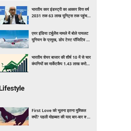
भारतीय कार इंडस्ट्री का आकार वित्त वर्ष
2031 तक 63 लाख यूनिट्स तक पहुंचने
की उम्मीद : आरसी भार्गव
एयर इंडिया टर्बुलेंस मामले में बोले पायलट
यूनियन के प्रमुख, डोप टेस्ट पॉजिटिव आने
पर रद्द हो सकता है पायलट का लाइसेंस
भारतीय शेयर बाजार की शीर्ष 10 में से चार
कंपनियों का मार्केटकैप 1.43 लाख करोड़
रुपए बढ़ा
Lifestyle
First Love को भूलना इतना मुश्किल
क्यों? पहली मोहब्बत की याद बार-बार क्यों
आती है, जानें इसके पीछे का विज्ञान