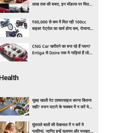
लाख तक की बचत, इन मॉडल्स पर मिल
रहे धांसू डिस्काउंट और ऑफर्स
₹60,000 से कम में मिल रही 100cc
बाइक! पेट्रोल का खर्च होगा कम, रोजाना
इस्तेमाल के लिए है शानदार ऑप्शन
CNG Car खरीदने का बना रहे हैं प्लान?
Ertiga से Dzire तक ये गाड़ियां हैं लोगों
की पहली पसंद, कीमत और माइलेज जानें
Health
सुबह खाली पेट एक्सरसाइज करना कितना
सही? वजन घटाने के चक्कर में न करें ये
गलती
घुंघराले बालों की देखभाल में न करें ये
गलतियां, जानिए इन्हें मुलायम और मजबूत