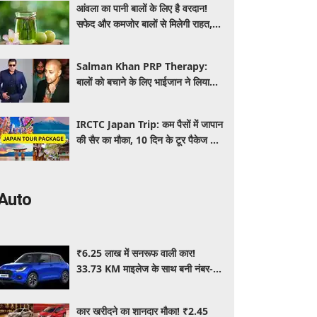
आंवला का पानी बालों के लिए है वरदान!
सफेद और कमजोर बालों से मिलेगी राहत,
घर पर ऐसे बनाकर करें इस्तेमाल
Salman Khan PRP Therapy:
बालों को बचाने के लिए भाईजान ने लिया
PRP का सहारा, जाने कितना आता है खर्च
IRCTC Japan Trip: कम पैसों में जापान
की सैर का मौका, 10 दिन के टूर पैकेज में
क्या-क्या मिलेगा? जानें पूरी जानकारी
Auto
₹6.25 लाख में सनरूफ वाली कार!
33.73 KM माइलेज के साथ बनी नंबर-1
सेलिंग कार, जमकर खरीद रहे ग्राहक
कार खरीदने का शानदार मौका! ₹2.45