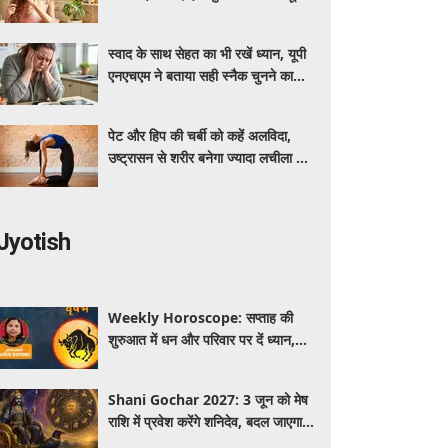
रखने का आसान तरीका
स्वाद के साथ सेहत का भी रखें ध्यान, यूपी
एनएचएम ने बताया सही स्नैक चुनने का
तरीका
पेट और हिप की चर्बी को कहें अलविदा,
उष्ट्रासन से शरीर बनेगा ज्यादा लचीला और
मजबूत
Jyotish
Weekly Horoscope: सप्ताह की
शुरुआत में धन और परिवार पर दें ध्यान,
मंगलवार-बुधवार करियर में प्रगति के संकेत
Shani Gochar 2027: 3 जून को मेष
राशि में प्रवेश करेंगे शनिदेव, बदल जाएगा
साढ़ेसाती का चक्र