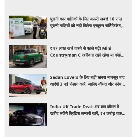
पुरानी कार मालिकों के लिए जरूरी खबर! 10 साल
पुरानी गाड़ियों को नहीं मिलेगा प्रदूषण सर्टिफिकेट,
जानिए नए नियम
₹47 लाख खर्च करने से पहले पढ़ें! Mini
Countryman C खरीदना सही रहेगा या कोई
दूसरी लग्जरी SUV है बेहतर?
Sedan Lovers के लिए बड़ी खबर! मानसून बाद
आएंगी 3 नई सेडान कारें, जानिए कीमत और फीचर्स
की पूरी जानकारी
India-UK Trade Deal: अब कम कीमत में
खरीद सकेंगे ब्रिटिश लग्जरी कारें, ₹4 करोड़ तक
सस्ती हुईं कई हाई-एंड मॉडल