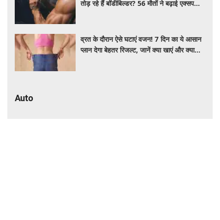
तोड़ रहे हैं बॉडीबिल्डर? 56 मौतों ने बढ़ाई एक्सपर्ट्स
की चिंता
व्रत के दौरान ऐसे घटाएं वजन! 7 दिन का ये आसान
प्लान देगा बेहतर रिजल्ट, जानें क्या खाएं और क्या
नहीं
Auto
₹47 लाख खर्च करने से पहले पढ़ें! Mini
Countryman C खरीदना सही रहेगा या कोई
दूसरी लग्जरी SUV है बेहतर?
Sedan Lovers के लिए बड़ी खबर! मानसून बाद
आएंगी 3 नई सेडान कारें, जानिए कीमत और फीचर्स
की पूरी जानकारी