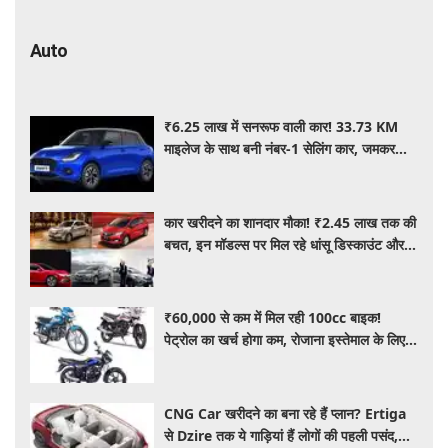
Auto
₹6.25 लाख में सनरूफ वाली कार! 33.73 KM
माइलेज के साथ बनी नंबर-1 सेलिंग कार, जमकर
खरीद रहे ग्राहक
कार खरीदने का शानदार मौका! ₹2.45 लाख तक की
बचत, इन मॉडल्स पर मिल रहे धांसू डिस्काउंट और
ऑफर्स
₹60,000 से कम में मिल रही 100cc बाइक!
पेट्रोल का खर्च होगा कम, रोजाना इस्तेमाल के लिए है
शानदार ऑप्शन
CNG Car खरीदने का बना रहे हैं प्लान? Ertiga
से Dzire तक ये गाड़ियां हैं लोगों की पहली पसंद,