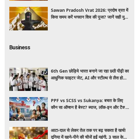
Sawan Pradosh Vrat 2026: प्रदोष व्रत में
किस समय करें भगवान शिव की पूजा? जानें सही मुहूर्त
और पूजा विधि
Business
6th Gen छोड़िये भारत बनाने जा रहा छठी पीढ़ी का
आधुनिक फाइटर जेट, AI और स्टील्थ से लैस होगा
भविष्य का लड़ाकू विमान
PPF vs SCSS vs Sukanya: बचत के लिए
कौन सा ऑप्शन है बेस्ट? ब्याज, लॉक-इन और टैक्स
के हिसाब से समझें पूरा गणित
आटा-दाल से लेकर तेल तक पर बढ़ सकता है खर्च!
दुनिया में खाने-पीने की चीजें हुईं महंगी, 3 साल के