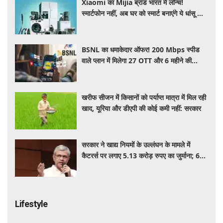
Xiaomi का Mijia ब्रांड भारत में लॉन्च!
स्मार्टफोन नहीं, अब घर को स्मार्ट बनाएंगे ये धांसू होम
अप्लायंस
BSNL का धमाकेदार ऑफर! 200 Mbps स्पीड
वाले प्लान में मिलेगा 27 OTT और 6 महीने की
वैलिडिटी, जाने कीमत और बेनेफिट्स
खरीफ सीजन में किसानों को पर्याप्त मात्रा में मिल रही
खाद, यूरिया और डीएपी की कोई कमी नहीं: सरकार
सरकार ने खाद्य नियमों के उल्लंघन के मामले में
कैटरर्स पर लगाए 5.13 करोड़ रुपए का जुर्माना; 6
कैटरिंग ठेके किए रद्द
Lifestyle