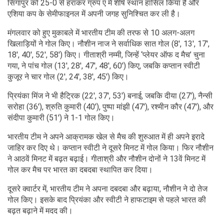
सिंगापुर को 25-0 से हराकर ग्रुप ए में शीर्ष स्थान हासिल किया है और
एशिया कप के सेमीफाइनल में अपनी जगह सुनिश्चित कर ली है।
मंगलवार को हुए मुकाबले में भारतीय टीम की तरफ से 10 अलग-अलग
खिलाड़ियों ने गोल किए। नौशीन नाज ने सर्वाधिक सात गोल (8', 13', 17',
18', 40', 52', 58') किए। गीताश्री नम्मी, जिन्हें ‘प्लेयर ऑफ द मैच’ चुना
गया, ने पांच गोल (13', 28', 47', 48', 60') किए, जबकि कप्तान स्वीटी
कुजूर ने चार गोल (2', 24', 38', 45') किए।
प्रियंका मिंज ने भी हैट्रिक (22', 37', 53') बनाई, जबकि दीया (27'), नैन्सी
सरोहा (36'), श्रुति कुमारी (40'), पुष्पा मांझी (47'), रश्मीन कौर (47'), और
संदीपा कुमारी (51') ने 1-1 गोल किए।
भारतीय टीम ने अपने आक्रामक खेल से मैच की शुरुआत में ही अपने इरादे
जाहिर कर दिए थे। कप्तान स्वीटी ने दूसरे मिनट में गोल किया। फिर नौशीन
ने आठवें मिनट में बढ़त बढ़ाई। गीताश्री और नौशीन दोनों ने 13वें मिनट में
गोल कर मैच पर भारत का दबदबा स्थापित कर दिया।
दूसरे क्वार्टर में, भारतीय टीम ने अपना दबदबा और बढ़ाया, नौशीन ने दो तेज
गोल किए। इसके बाद प्रियंका और स्वीटी ने हाफटाइम से पहले भारत की
बढ़त बढ़ाने में मदद की।