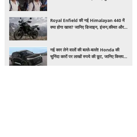
मैनेजर की हुई फजीहत
Royal Enfield की नई Himalayan 440 में
क्या होगा खास? जानिए डिजाइन, इंजन,कीमत और
फीचर्स की डिटेल
नई कार लेने वालों की बल्ले-बल्ले! Honda की
चुनिंदा कारों पर लाखों रुपये की छूट, जानिए किसपर-
कितना डिस्काउंट
Health
कैंसर से बचाव का रास्ता क्या है? जानिए शुरुआती
संकेत, जोखिम और समय पर पहचान का आसान
तरीका