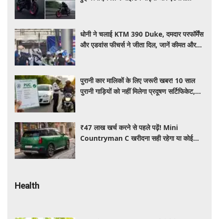
फीचर्स, जानें कीमत और खूबियां
धोनी ने चलाई KTM 390 Duke, दमदार परफॉर्मेंस
और एडवांस फीचर्स ने जीता दिल, जानें कीमत और
पूरी डिटेल
पुरानी कार मालिकों के लिए जरूरी खबर! 10 साल
पुरानी गाड़ियों को नहीं मिलेगा प्रदूषण सर्टिफिकेट,
जानिए नए नियम
₹47 लाख खर्च करने से पहले पढ़ें! Mini
Countryman C खरीदना सही रहेगा या कोई
दूसरी लग्जरी SUV है बेहतर?
Health