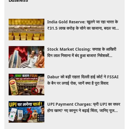
India Gold Reserve: खुलने जा रहा भारत के
₹31.5 लाख करोड़ के सोने का खजाना, बदल जाएगा
गोल्ड कारोबार का पूरा खेल
Stock Market Closing: सप्ताह के आखिरी
दिन लाल निशाना में बंद हुआ बाजार! निवेशकों
को ₹45,000 करोड़ का नुकसान
Dabur को बड़ी राहत! दिल्ली हाई कोर्ट ने FSSAI
के बैन पर लगाई रोक, जानें क्या है पूरा विवाद
UPI Payment Charges: फ्री UPI का सफर
होगा खत्म? नए कानून ने बढ़ाई चिंता, जानिए यूजर्स
की जेब पर कितना पड़ेगा असर