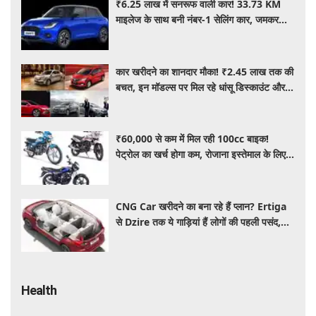
₹6.25 लाख में सनरूफ वाली कार! 33.73 KM
माइलेज के साथ बनी नंबर-1 सेलिंग कार, जमकर
खरीद रहे ग्राहक
कार खरीदने का शानदार मौका! ₹2.45 लाख तक की
बचत, इन मॉडल्स पर मिल रहे धांसू डिस्काउंट और
ऑफर्स
₹60,000 से कम में मिल रही 100cc बाइक!
पेट्रोल का खर्च होगा कम, रोजाना इस्तेमाल के लिए है
शानदार ऑप्शन
CNG Car खरीदने का बना रहे हैं प्लान? Ertiga
से Dzire तक ये गाड़ियां हैं लोगों की पहली पसंद,
कीमत और माइलेज जानें
Health