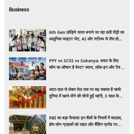
Business
6th Gen छोड़िये भारत बनाने जा रहा छठी पीढ़ी का
आधुनिक फाइटर जेट, AI और स्टील्थ से लैस होगा
भविष्य का लड़ाकू विमान
PPF vs SCSS vs Sukanya: बचत के लिए
कौन सा ऑप्शन है बेस्ट? ब्याज, लॉक-इन और टैक्स
के हिसाब से समझें पूरा गणित
आटा-दाल से लेकर तेल तक पर बढ़ सकता है खर्च!
दुनिया में खाने-पीने की चीजें हुईं महंगी, 3 साल के
रिकॉर्ड स्तर पर महंगाई
RBI का बड़ा फैसला! इन बैंकों के नियमों में बदलाव,
होम लोन ग्राहकों को राहत और बैंकिंग फ्रॉड पर
कसेगा शिकंजा