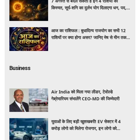
7 अगस्त से बदल सकती है इन 4 राशियों की
किस्मत, सूर्य-शनि का दुर्लभ योग दिलाएगा धन, पद,
प्रतिष्ठा और सफलता
आज का राशिफल : बुधादित्य राजयोग का सभी 12
राशियों पर क्या होगा असर? जानिए मेष से मीन तक
का सटीक दैनिक राशिफल
Business
Air India को मिला नया लीडर, टेवोल्डे
गेब्रेमारियम संभालेंगे CEO-MD की जिम्मेदारी
युवाओं के लिए बड़ी खुशखबरी! EV सेक्टर में 4
करोड़ लोगो को मिलेगा रोजगार, इन लोगो को
होगा सबसे बड़ा फायदा