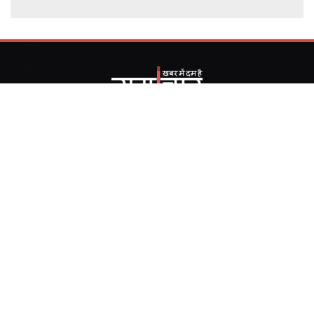
देश और दुनिया की हर खबर समचरनामा डॉट कॉम पर राजनीती , खेल ,
मनोरंजन , बिज़नेस , देश , राज्य , विश्व , हेल्थ , टेक्नोलॉजी , विज्ञान ,अधात्यम
, ज्योतिष , ट्रेवल आपकी दुनिया के हर पहलू की खबर सबसे पहले आप तक।
https://samacharnama.com/ is part of the 'IndiaToday.in'
family of sites
Contact us