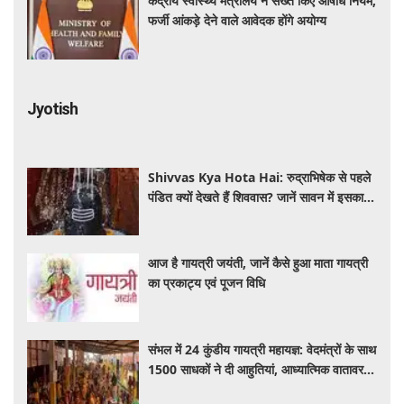
केंद्रीय स्वास्थ्य मंत्रालय ने सख्त किए औषधि नियम,
फर्जी आंकड़े देने वाले आवेदक होंगे अयोग्य
Jyotish
Shivvas Kya Hota Hai: रुद्राभिषेक से पहले
पंडित क्यों देखते हैं शिववास? जानें सावन में इसका
महत्व और नियम
आज है गायत्री जयंती, जानें कैसे हुआ माता गायत्री
का प्रकाट्य एवं पूजन विधि
संभल में 24 कुंडीय गायत्री महायज्ञ: वेदमंत्रों के साथ
1500 साधकों ने दी आहुतियां, आध्यात्मिक वातावरण
से गूंजा यज्ञ स्थल