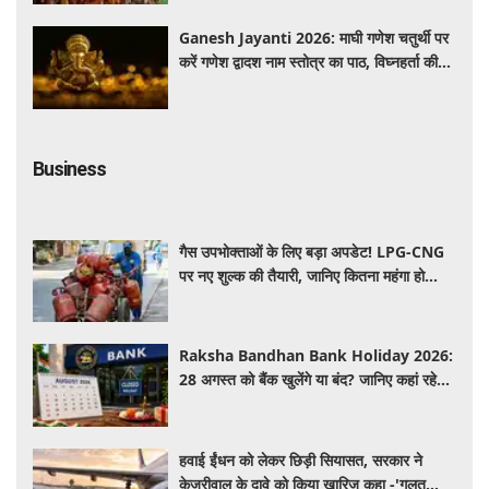
Ganesh Jayanti 2026: माघी गणेश चतुर्थी पर
करें गणेश द्वादश नाम स्तोत्र का पाठ, विघ्नहर्ता की
कृपा से पूर्ण होंगी मनोकामनाएं
Business
गैस उपभोक्ताओं के लिए बड़ा अपडेट! LPG-CNG
पर नए शुल्क की तैयारी, जानिए कितना महंगा हो
सकता है सिलेंडर
Raksha Bandhan Bank Holiday 2026:
28 अगस्त को बैंक खुलेंगे या बंद? जानिए कहां रहेगी
छुट्टी और कहां होगा कामकाज
हवाई ईंधन को लेकर छिड़ी सियासत, सरकार ने
केजरीवाल के दावे को किया खारिज कहा -'गलत