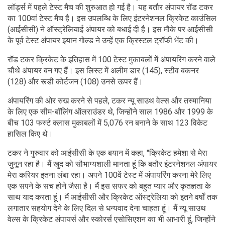
लॉर्ड्स में पहले टेस्ट मैच की शुरुआत हो गई है। यह बतौर अंपायर रॉड टकर
का 100वां टेस्ट मैच है। इस उपलब्धि के लिए इंटरनेशनल क्रिकेट काउंसिल
(आईसीसी) ने ऑस्ट्रेलियाई अंपायर को बधाई दी है। इस मौके पर आईसीसी
के पूर्व टेस्ट अंपायर इयान गोल्ड ने उन्हें एक क्रिस्टल ट्रॉफी भेंट की।
रॉड टकर क्रिकेट के इतिहास में 100 टेस्ट मुकाबलों में अंपायरिंग करने वाले
चौथे अंपायर बन गए हैं। इस लिस्ट में अलीम डार (145), स्टीव बकनर
(128) और रूडी कोर्टजन (108) उनसे ऊपर हैं।
अंपायरिंग की ओर रुख करने से पहले, टकर न्यू साउथ वेल्स और तस्मानिया
के लिए एक सीम-बॉलिंग ऑलराउंडर थे, जिन्होंने साल 1986 और 1999 के
बीच 103 फर्स्ट क्लास मुकाबलों में 5,076 रन बनाने के साथ 123 विकेट
हासिल किए थे।
टकर ने गुरुवार को आईसीसी के एक बयान में कहा, "क्रिकेट हमेशा से मेरा
जुनून रहा है। मैं खुद को सौभाग्यशाली मानता हूं कि बतौर इंटरनेशनल अंपायर
मेरा करियर इतना लंबा रहा। अपने 100वें टेस्ट में अंपायरिंग करना मेरे लिए
एक सपने के सच होने जैसा है। मैं इस सफर को बहुत प्यार और कृतज्ञता के
साथ याद करता हूं। मैं आईसीसी और क्रिकेट ऑस्ट्रेलिया को इतने वर्षों तक
लगातार सहयोग देने के लिए दिल से धन्यवाद देना चाहता हूं। मैं न्यू साउथ
वेल्स के क्रिकेट अंपायर्स और स्कोरर्स एसोसिएशन का भी आभारी हूं, जिन्होंने