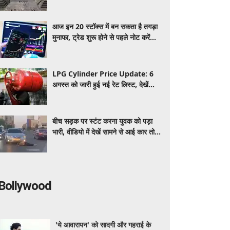
ऑफ गॉड के नाम से है मशहूर
आज इन 20 स्टॉक्स में बन सकता है तगड़ा
मुनाफा, ट्रेड शुरू होने से पहले नोट करें
TGT, SL और स्ट्रेटजी
LPG Cylinder Price Update: 6
अगस्त को जारी हुई नई रेट लिस्ट, देखें
14.2 किलो घरेलू और 19 किलो कमर्शियल
गैस सिलेंडर के ताजा दाम
बीच सड़क पर स्टंट करना युवक को पड़ा
भारी, वीडियो में देखें सामने से आई कार तो
हुआ क्या हाल
Bollywood
'ये आवारापन' को सादगी और गहराई के