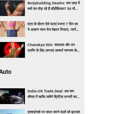
Bodybuilding Deaths: कम उम्र में
क्यों दम तोड़ रहे हैं बॉडीबिल्डर? 56 मौतों
ने बढ़ाई एक्सपर्ट्स की चिंता
व्रत के दौरान ऐसे घटाएं वजन! 7 दिन का
ये आसान प्लान देगा बेहतर रिजल्ट, जानें
क्या खाएं और क्या नहीं
Chanakya Niti: सफलता और धन
प्राप्ति के लिए अपनाएं आचार्य चाणक्य के ये
नवरत्न, बदल जाएगी किस्मत
Auto
India-UK Trade Deal: अब कम
कीमत में खरीद सकेंगे ब्रिटिश लग्जरी कारें,
₹4 करोड़ तक सस्ती हुईं कई हाई-एंड
मॉडल
एक्सप्रेसवे पर सफर करने वालों को झटका!