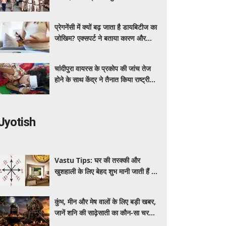
ग्रीन कॉरिडोर
प्रेगनेंसी में क्यों बढ़ जाता है डायबिटीज का
जोखिम? एक्सपर्ट ने बताया कारण और
बचाव के तरीके
चांदीपुरा वायरस के प्रकोप की जांच तेज
होने के साथ केंद्र ने तैनात किया राष्ट्रीय
संयुक्त प्रकोप प्रतिक्रिया दल
Jyotish
Vastu Tips: घर की तरक्की और
खुशहाली के लिए बेहद शुभ मानी जाती हैं ये
4 वस्तुएं, जानें इन्हें रखने की सही दिशा
और वास्तु नियम
कुंभ, मीन और मेष वालों के लिए बड़ी खबर,
जानें शनि की साढ़ेसाती का कौन-सा चरण
चल रहा है और कब पाएंगे इससे मुक्ति