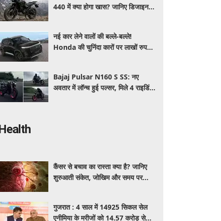
440 में क्या होगा खास? जानिए डिजाइन,
इंजन,कीमत और फीचर्स की डिटेल
नई कार लेने वालों की बल्ले-बल्ले!
Honda की चुनिंदा कारों पर लाखों रुपये
की छूट, जानिए किसपर-कितना डिस्काउंट
Bajaj Pulsar N160 S SS: नए
अवतार में लॉन्च हुई पल्सर, मिले 4 राइडिंग
मोड्स और एडवांस फीचर्स, जानें कीमत और
खूबियां
Health
कैंसर से बचाव का रास्ता क्या है? जानिए
शुरुआती संकेत, जोखिम और समय पर
पहचान का आसान तरीका
गुजरात : 4 साल में 14925 सिकल सेल
एनीमिया के मरीजों को 14.57 करोड़ से