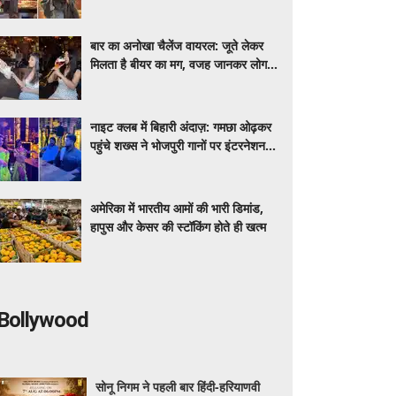
मीडिया पर शेयर कर रही डेली लाइफ
बार का अनोखा चैलेंज वायरल: जूते लेकर
मिलता है बीयर का मग, वजह जानकर लोग
रह गए हैरान
नाइट क्लब में बिहारी अंदाज़: गमछा ओढ़कर
पहुंचे शख्स ने भोजपुरी गानों पर इंटरनेशनल
डांसर्स से करवाया डांस, वायरल वीडियो
अमेरिका में भारतीय आमों की भारी डिमांड,
हापुस और केसर की स्टॉकिंग होते ही खत्म
Bollywood
सोनू निगम ने पहली बार हिंदी-हरियाणवी