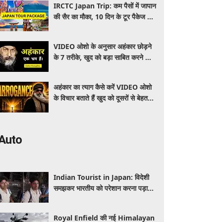
IRCTC Japan Trip: कम पैसों में जापान
की सैर का मौका, 10 दिन के टूर पैकेज में
क्या-क्या मिलेगा? जानें पूरी जानकारी
VIDEO ओशो के अनुसार अहंकार छोड़ने
के 7 तरीके, खुद को बड़ा साबित करने की
जरूरत क्यों महसूस होती है
अहंकार का त्याग कैसे करें VIDEO ओशो
के विचार बताते हैं खुद को दूसरों से बेहतर
समझने की आदत कैसे छोड़ें
Auto
Indian Tourist in Japan: विदेशी
समझकर भारतीय को परेशान करना पड़ा
भारी, पुलिस के सामने मैनेजर की हुई
फजीहत
Royal Enfield की नई Himalayan