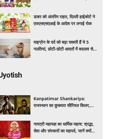
अधिक का मुफ्त इलाज
डाबर को अंतरिम राहत, दिल्ली हाईकोर्ट ने
एफएसएसएआई के आदेश पर लगाई रोक
माइग्रेन के दर्द को बढ़ा सकती हैं ये 5
गलतियां, छोटी-छोटी आदतों में बदलाव से
मिलेगी राहत
Jyotish
Kanpatimar Shankariya:
राजस्थान का कुख्यात सीरियल किलर,
जिसने हथौड़े से की थीं कई हत्याएं
गायत्री महायज्ञ का धार्मिक महत्व: श्रद्धा,
सेवा और संस्कारों का महापर्व, जानें क्यों
विशेष माना जाता है यह आयोजन