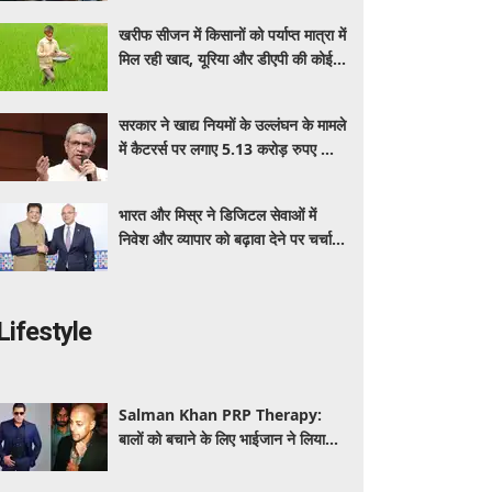
बेनेफिट्स
खरीफ सीजन में किसानों को पर्याप्त मात्रा में
मिल रही खाद, यूरिया और डीएपी की कोई
कमी नहीं: सरकार
सरकार ने खाद्य नियमों के उल्लंघन के मामले
में कैटरर्स पर लगाए 5.13 करोड़ रुपए का
जुर्माना; 6 कैटरिंग ठेके किए रद्द
भारत और मिस्र ने डिजिटल सेवाओं में
निवेश और व्यापार को बढ़ावा देने पर चर्चा
की: पीयूष गोयल
Lifestyle
Salman Khan PRP Therapy:
बालों को बचाने के लिए भाईजान ने लिया
PRP का सहारा, जाने कितना आता है खर्च