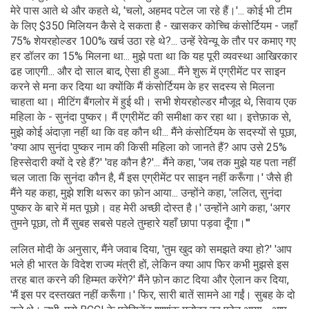
मेरे पास आते थे और कहते थे, 'चलो, अहमद पटेल जा रहे हैं।'... कोई भी टीम
के लिए $350 मिलियन कैसे दे सकता है - खासकर कोच्चि कंसोर्टियम - जहाँ
75% शेयरहोल्डर 100% खर्च उठा रहे थे?... उन्हें रेवेन्यू के तौर पर कमाए गए
हर डॉलर का 15% मिलना था... मुझे पता था कि यह पूरी व्यवस्था आखिरकार
ढह जाएगी... और दो साल बाद, ऐसा ही हुआ... मैंने शुरू में एग्रीमेंट पर साइन
करने से मना कर दिया था क्योंकि मैं कंसोर्टियम के हर सदस्य से मिलना
चाहता था। मीटिंग बैंगलोर में हुई थी। सभी शेयरहोल्डर मौजूद थे, सिवाय एक
महिला के - सुनंदा पुष्कर। मैं एग्रीमेंट की समीक्षा कर रहा था। इत्तेफ़ाक से,
मुझे कोई अंदाज़ा नहीं था कि वह कौन थी... मैंने कंसोर्टियम के सदस्यों से पूछा,
'क्या आप सुनंदा पुष्कर नाम की किसी महिला को जानते हैं? आप उसे 25%
हिस्सेदारी क्यों दे रहे हैं?' 'वह कौन है?'... मैंने कहा, 'जब तक मुझे यह पता नहीं
चल जाता कि सुनंदा कौन है, मैं इस एग्रीमेंट पर साइन नहीं करूँगा।' जैसे ही
मैंने यह कहा, मुझे शशि थरूर का फ़ोन आया... उन्होंने कहा, 'ललित, सुनंदा
पुष्कर के बारे में मत पूछो। वह मेरी अच्छी दोस्त है।' उन्होंने आगे कहा, 'अगर
तुमने पूछा, तो मैं सुबह सबसे पहले तुम्हारे यहाँ छापा पड़वा दूँगा।'"
ललित मोदी के अनुसार, मैंने जवाब दिया, 'तुम खुद को समझते क्या हो?' 'आप
भले ही भारत के विदेश राज्य मंत्री हों, लेकिन क्या आप फिर कभी मुझसे इस
तरह बात करने की हिम्मत करेंगे?' मैंने फ़ोन काट दिया और ऐलान कर दिया,
'मैं इस पर दस्तखत नहीं करूँगा।' फिर, सारी बातें सामने आ गईं। सुबह के दो