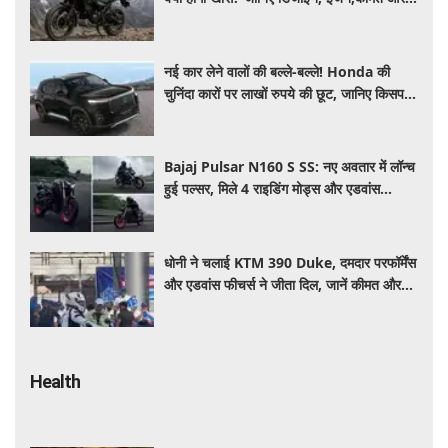
फीचर्स की डिटेल
नई कार लेने वालों की बल्ले-बल्ले! Honda की
चुनिंदा कारों पर लाखों रुपये की छूट, जानिए किसपर-
कितना डिस्काउंट
Bajaj Pulsar N160 S SS: नए अवतार में लॉन्च
हुई पल्सर, मिले 4 राइडिंग मोड्स और एडवांस
फीचर्स, जानें कीमत और खूबियां
धोनी ने चलाई KTM 390 Duke, दमदार परफॉर्मेंस
और एडवांस फीचर्स ने जीता दिल, जानें कीमत और
पूरी डिटेल
Health