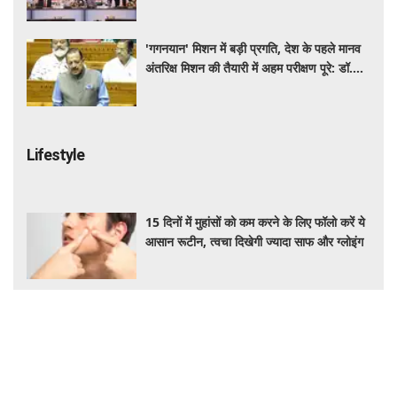
अवसर: पीयूष गोयल
'गगनयान' मिशन में बड़ी प्रगति, देश के पहले मानव
अंतरिक्ष मिशन की तैयारी में अहम परीक्षण पूरे: डॉ.
जितेंद्र सिंह
Lifestyle
15 दिनों में मुहांसों को कम करने के लिए फॉलो करें ये
आसान रूटीन, त्वचा दिखेगी ज्यादा साफ और ग्लोइंग
जापान घूमने का सपना होगा पूरा! IRCTC लाया 10
दिन का स्पेशल टूर पैकेज, जानें कीमत और सुविधाएं
रोज की डाइट में शामिल करें ये हेल्दी सीड्स, शरीर