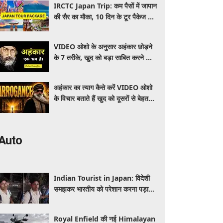
IRCTC Japan Trip: कम पैसों में जापान
की सैर का मौका, 10 दिन के टूर पैकेज में
क्या-क्या मिलेगा? जानें पूरी जानकारी
VIDEO ओशो के अनुसार अहंकार छोड़ने
के 7 तरीके, खुद को बड़ा साबित करने की
जरूरत क्यों महसूस होती है
अहंकार का त्याग कैसे करें VIDEO ओशो
के विचार बताते हैं खुद को दूसरों से बेहतर
समझने की आदत कैसे छोड़ें
Auto
Indian Tourist in Japan: विदेशी
समझकर भारतीय को परेशान करना पड़ा
भारी, पुलिस के सामने मैनेजर की हुई
फजीहत
Royal Enfield की नई Himalayan