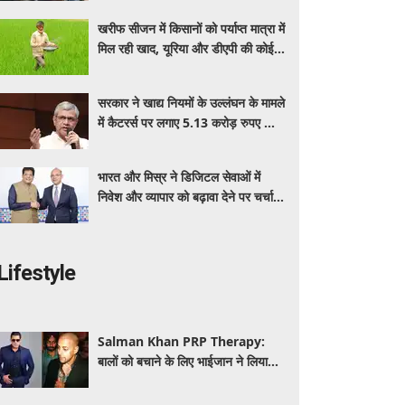
बेनेफिट्स
खरीफ सीजन में किसानों को पर्याप्त मात्रा में
मिल रही खाद, यूरिया और डीएपी की कोई
कमी नहीं: सरकार
सरकार ने खाद्य नियमों के उल्लंघन के मामले
में कैटरर्स पर लगाए 5.13 करोड़ रुपए का
जुर्माना; 6 कैटरिंग ठेके किए रद्द
भारत और मिस्र ने डिजिटल सेवाओं में
निवेश और व्यापार को बढ़ावा देने पर चर्चा
की: पीयूष गोयल
Lifestyle
Salman Khan PRP Therapy:
बालों को बचाने के लिए भाईजान ने लिया
PRP का सहारा, जाने कितना आता है खर्च