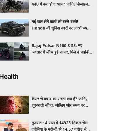
440 में क्या होगा खास? जानिए डिजाइन,
इंजन,कीमत और फीचर्स की डिटेल
नई कार लेने वालों की बल्ले-बल्ले!
Honda की चुनिंदा कारों पर लाखों रुपये
की छूट, जानिए किसपर-कितना डिस्काउंट
Bajaj Pulsar N160 S SS: नए
अवतार में लॉन्च हुई पल्सर, मिले 4 राइडिंग
मोड्स और एडवांस फीचर्स, जानें कीमत और
खूबियां
Health
कैंसर से बचाव का रास्ता क्या है? जानिए
शुरुआती संकेत, जोखिम और समय पर
पहचान का आसान तरीका
गुजरात : 4 साल में 14925 सिकल सेल
एनीमिया के मरीजों को 14.57 करोड़ से