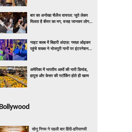
मीडिया पर शेयर कर रही डेली लाइफ
बार का अनोखा चैलेंज वायरल: जूते लेकर
मिलता है बीयर का मग, वजह जानकर लोग
रह गए हैरान
नाइट क्लब में बिहारी अंदाज़: गमछा ओढ़कर
पहुंचे शख्स ने भोजपुरी गानों पर इंटरनेशनल
डांसर्स से करवाया डांस, वायरल वीडियो
अमेरिका में भारतीय आमों की भारी डिमांड,
हापुस और केसर की स्टॉकिंग होते ही खत्म
Bollywood
सोनू निगम ने पहली बार हिंदी-हरियाणवी