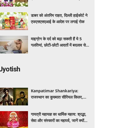
अधिक का मुफ्त इलाज
डाबर को अंतरिम राहत, दिल्ली हाईकोर्ट ने
एफएसएसएआई के आदेश पर लगाई रोक
माइग्रेन के दर्द को बढ़ा सकती हैं ये 5
गलतियां, छोटी-छोटी आदतों में बदलाव से
मिलेगी राहत
Jyotish
Kanpatimar Shankariya:
राजस्थान का कुख्यात सीरियल किलर,
जिसने हथौड़े से की थीं कई हत्याएं
गायत्री महायज्ञ का धार्मिक महत्व: श्रद्धा,
सेवा और संस्कारों का महापर्व, जानें क्यों
विशेष माना जाता है यह आयोजन